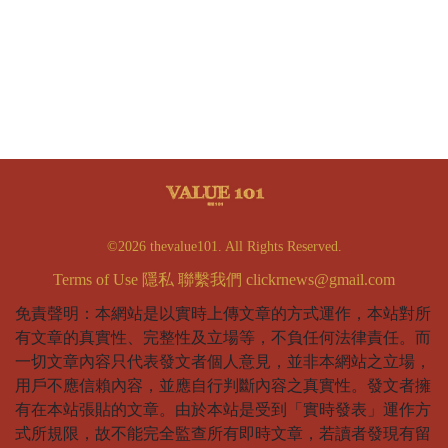
©2026 thevalue101. All Rights Reserved.
Terms of Use
隱私
聯繫我們
clickrnews@gmail.com
免責聲明：本網站是以實時上傳文章的方式運作，本站對所
有文章的真實性、完整性及立場等，不負任何法律責任。而
一切文章內容只代表發文者個人意見，並非本網站之立場，
用戶不應信賴內容，並應自行判斷內容之真實性。發文者擁
有在本站張貼的文章。由於本站是受到「實時發表」運作方
式所規限，故不能完全監查所有即時文章，若讀者發現有留