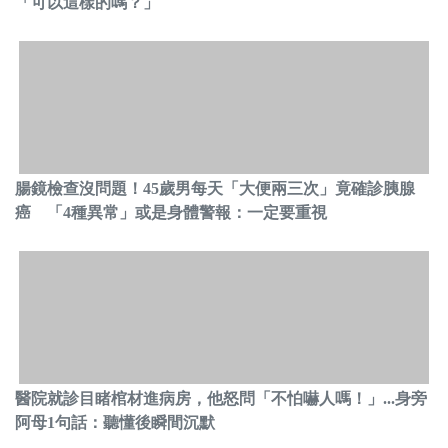
「可以這樣的嗎？」
腸鏡檢查沒問題！45歲男每天「大便兩三次」竟確診胰腺
癌 「4種異常」或是身體警報：一定要重視
醫院就診目睹棺材進病房，他怒問「不怕嚇人嗎！」...身旁
阿母1句話：聽懂後瞬間沉默