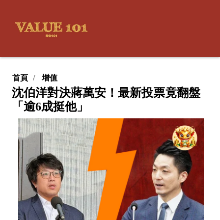
首頁
增值
沈伯洋對決蔣萬安！最新投票竟翻盤
「逾6成挺他」