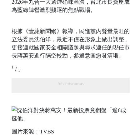
2026年九合一大選煙硝味漸濃，台北市長寶座成
為藍綠陣營激烈競逐的焦點戰場。
根據《壹蘋新聞網》報導，民進黨內聲量最旺的
立法委員沈伯洋，最近不僅在形象上做出調整，
更接連就國家安全相關議題與尋求連任的現任市
長蔣萬安進行隔空較勁，參選意圖愈發清晰。
1
/
3
Advertisements
圖片來源：TVBS