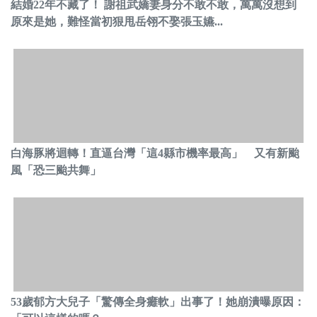
結婚22年不藏了！ 謝祖武嬌妻身分不敢不敢，萬萬沒想到
原來是她，難怪當初狠甩岳翎不娶張玉嬿...
白海豚將迴轉！直逼台灣「這4縣市機率最高」 又有新颱
風「恐三颱共舞」
53歲郁方大兒子「驚傳全身癱軟」出事了！她崩潰曝原因：