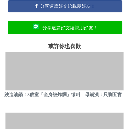
分享這篇好文給親朋好友！
分享這篇好文給親朋好友！
或許你也喜歡
跌進油鍋！3歲童「全身被炸爛」慘叫 母崩潰：只剩五官