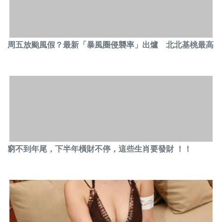
周五放颱風假？最新「暴風圈侵襲率」出爐 北北基桃最高
窮不到年尾，下半年橫財不停，這些生肖要發財 ！！