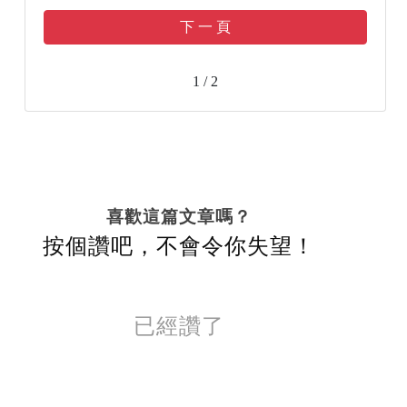
下 一 頁
1 / 2
喜歡這篇文章嗎？
按個讚吧，不會令你失望！
已經讚了