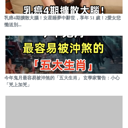
乳癌4期擴散大腦！女星睡夢中辭世，享年 51 歲！2愛女悲
慟送別...
今年鬼月最容易被沖煞的「五大生肖」 玄學家警告：小心
「兇上加兇」