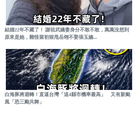
結婚22年不藏了！ 謝祖武嬌妻身分不敢不敢，萬萬沒想到
原來是她，難怪當初狠甩岳翎不娶張玉嬿...
白海豚將迴轉！直逼台灣「這4縣市機率最高」 又有新颱
風「恐三颱共舞」