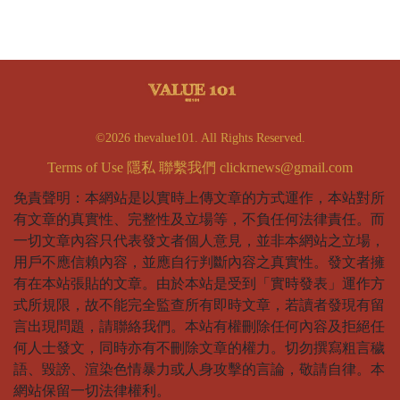
©2026 thevalue101. All Rights Reserved.
Terms of Use
隱私
聯繫我們
clickrnews@gmail.com
免責聲明：本網站是以實時上傳文章的方式運作，本站對所
有文章的真實性、完整性及立場等，不負任何法律責任。而
一切文章內容只代表發文者個人意見，並非本網站之立場，
用戶不應信賴內容，並應自行判斷內容之真實性。發文者擁
有在本站張貼的文章。由於本站是受到「實時發表」運作方
式所規限，故不能完全監查所有即時文章，若讀者發現有留
言出現問題，請聯絡我們。本站有權刪除任何內容及拒絕任
何人士發文，同時亦有不刪除文章的權力。切勿撰寫粗言穢
語、毀謗、渲染色情暴力或人身攻擊的言論，敬請自律。本
網站保留一切法律權利。