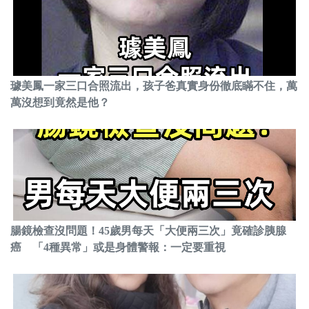
璩美鳳一家三口合照流出，孩子爸真實身份徹底瞞不住，萬
萬沒想到竟然是他？
腸鏡檢查沒問題！45歲男每天「大便兩三次」竟確診胰腺
癌 「4種異常」或是身體警報：一定要重視