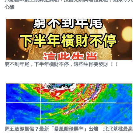
心酸
窮不到年尾，下半年橫財不停，這些生肖要發財 ！！
周五放颱風假？最新「暴風圈侵襲率」出爐 北北基桃最高