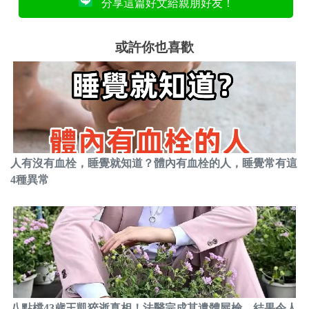
分享這篇好文給親朋好友！
或許你也喜歡
人有沒有血栓，睡覺就知道？體內有血栓的人，睡覺常有這
4種異常
八點檔43歲王凱猝逝真相！法醫完成其遺體屍檢，結果令人