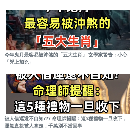
今年鬼月最容易被沖煞的「五大生肖」 玄學家警告：小心
「兇上加兇」
被人借運還不自知??? 命理師提醒：這5種禮物一旦收下，
運氣直接被人拿走，千萬別不當回事