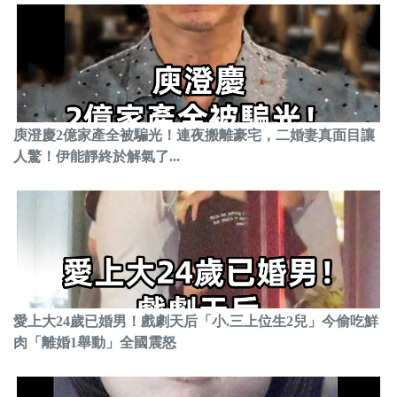
庾澄慶2億家產全被騙光！連夜搬離豪宅，二婚妻真面目讓
人驚！伊能靜終於解氣了...
愛上大24歲已婚男！戲劇天后「小.三上位生2兒」今偷吃鮮
肉「離婚1舉動」全國震怒