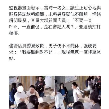
監視器畫面顯示，當時一名女工讀生正耐心地與
顧客確認飲料細節，未料男客疑似不耐煩，情緒
瞬間爆發，音量大增質問店員：「不要一直
Push、一直催促，是在審犯人嗎？」並連續拍打
櫃檯。
儘管店員委屈致歉，男子仍不肯罷休，強硬要
求：「我要聽到對不起！」現場氣氛一度降至冰
點。