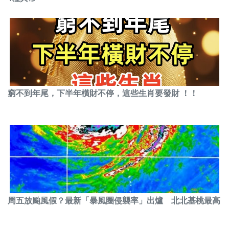
窮不到年尾，下半年橫財不停，這些生肖要發財 ！！
周五放颱風假？最新「暴風圈侵襲率」出爐 北北基桃最高