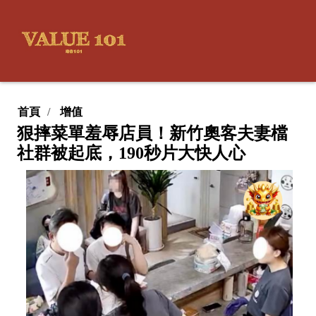
首頁
增值
狠摔菜單羞辱店員！新竹奧客夫妻檔
社群被起底，190秒片大快人心