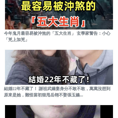
今年鬼月最容易被沖煞的「五大生肖」 玄學家警告：小心
「兇上加兇」
結婚22年不藏了！ 謝祖武嬌妻身分不敢不敢，萬萬沒想到
原來是她，難怪當初狠甩岳翎不娶張玉嬿...