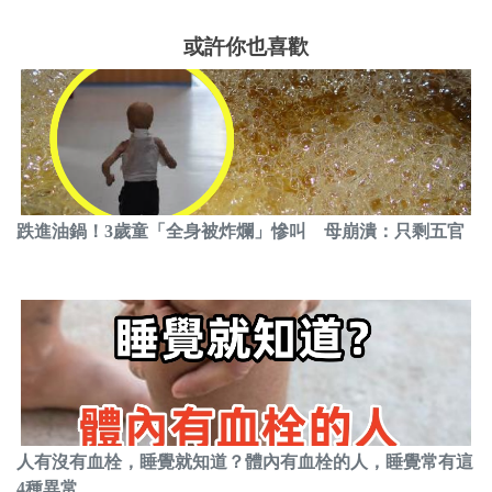
或許你也喜歡
跌進油鍋！3歲童「全身被炸爛」慘叫 母崩潰：只剩五官
人有沒有血栓，睡覺就知道？體內有血栓的人，睡覺常有這
4種異常