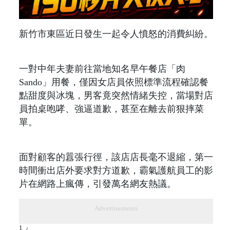
新竹市東區近日發生一起令人憤怒的消費糾紛。
一對中年夫妻前往當地知名早午餐店「肉
Sando」用餐，僅因女店員依照標準流程確認餐
點甜度與冰塊，男客竟突然情緒失控，當場對店
員拍桌咆哮、強逼道歉，甚至在離去前狠摔菜
單。
面對顧客的囂張行徑，該店店長毫不退縮，第一
時間衝出店外要求對方道歉，霸氣護航員工的影
片在網路上瘋傳，引發萬名網友熱議。
Advertisements
1