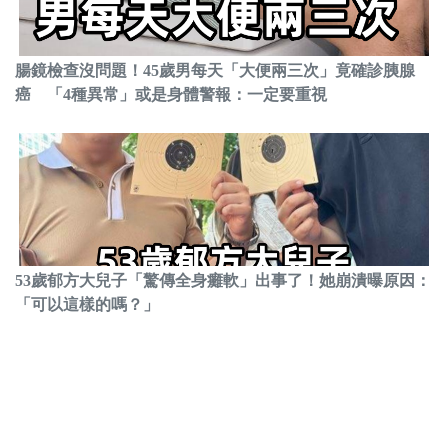
腸鏡檢查沒問題！45歲男每天「大便兩三次」竟確診胰腺
癌 「4種異常」或是身體警報：一定要重視
53歲郁方大兒子「驚傳全身癱軟」出事了！她崩潰曝原因：
「可以這樣的嗎？」