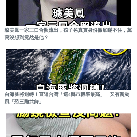
璩美鳳一家三口合照流出，孩子爸真實身份徹底瞞不住，萬
萬沒想到竟然是他？
白海豚將迴轉！直逼台灣「這4縣市機率最高」 又有新颱
風「恐三颱共舞」