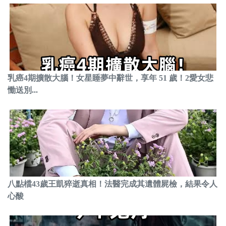
乳癌4期擴散大腦！女星睡夢中辭世，享年 51 歲！2愛女悲
慟送別...
八點檔43歲王凱猝逝真相！法醫完成其遺體屍檢，結果令人
心酸