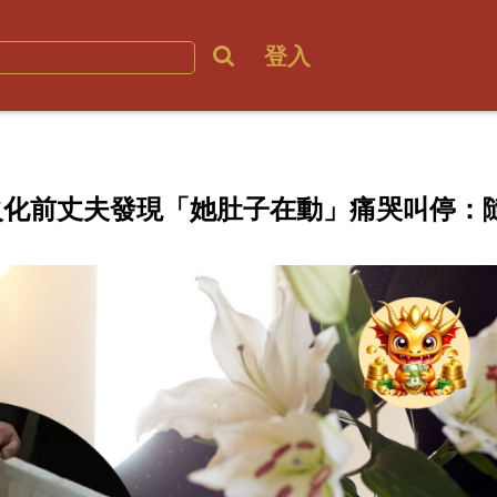
登入
火化前丈夫發現「她肚子在動」痛哭叫停：