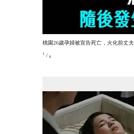
桃園26歲孕婦被宣告死亡，火化前丈
1
/
6