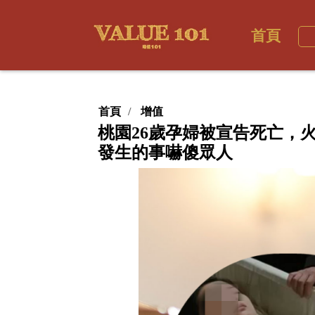
首頁
首頁
增值
桃園26歲孕婦被宣告死亡，
發生的事嚇傻眾人