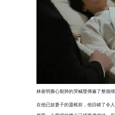
林俊明撕心裂肺的哭喊聲傳遍了整個殯
在他已故妻子的靈柩前，他目睹了令人