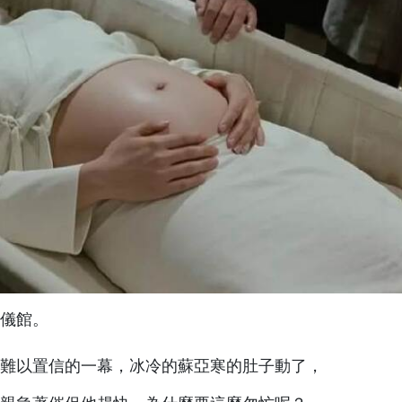
儀館。
難以置信的一幕，冰冷的蘇亞寒的肚子動了，