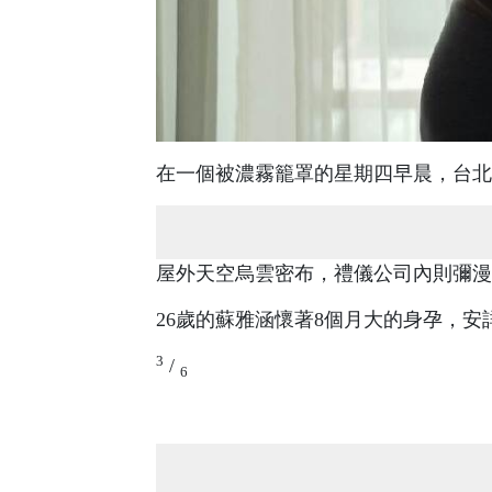
在一個被濃霧籠罩的星期四早晨，台北
屋外天空烏雲密布，禮儀公司內則彌漫
26歲的蘇雅涵懷著8個月大的身孕，安
3
/
6