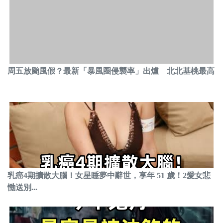
周五放颱風假？最新「暴風圈侵襲率」出爐 北北基桃最高
乳癌4期擴散大腦！女星睡夢中辭世，享年 51 歲！2愛女悲
慟送別...