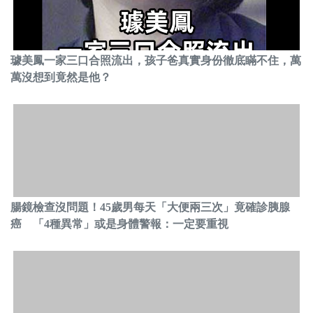
璩美鳳一家三口合照流出，孩子爸真實身份徹底瞞不住，萬
萬沒想到竟然是他？
腸鏡檢查沒問題！45歲男每天「大便兩三次」竟確診胰腺
癌 「4種異常」或是身體警報：一定要重視