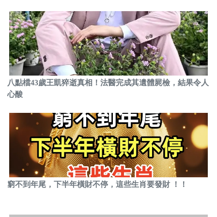
八點檔43歲王凱猝逝真相！法醫完成其遺體屍檢，結果令人
心酸
窮不到年尾，下半年橫財不停，這些生肖要發財 ！！