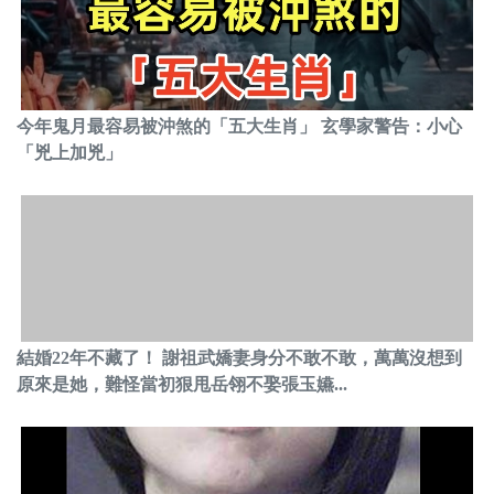
今年鬼月最容易被沖煞的「五大生肖」 玄學家警告：小心
「兇上加兇」
結婚22年不藏了！ 謝祖武嬌妻身分不敢不敢，萬萬沒想到
原來是她，難怪當初狠甩岳翎不娶張玉嬿...