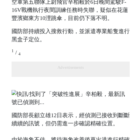
空軍第五聯隊上尉飛官辛柏毅於6日晚間駕駛F-
16V戰機執行夜間訓練任務時失聯，疑似在花蓮
豐濱鄉東方10浬跳傘，目前仍下落不明。
國防部持續投入搜救行動，並派遣專業船隻進行
黑盒子定位。
1
/
4
Advertisements
國防部長顧立雄12日表示，經偵測已接收到斷斷
續續的訊號，但仍需進一步確認精確位置。
由於海象不佳，將待海象改善後再出港進行精確