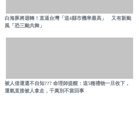
白海豚將迴轉！直逼台灣「這4縣市機率最高」 又有新颱
風「恐三颱共舞」
被人借運還不自知??? 命理師提醒：這5種禮物一旦收下，
運氣直接被人拿走，千萬別不當回事