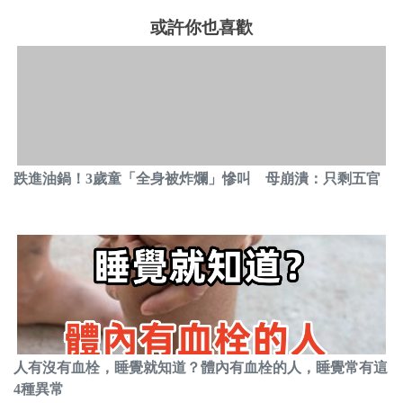
或許你也喜歡
跌進油鍋！3歲童「全身被炸爛」慘叫 母崩潰：只剩五官
人有沒有血栓，睡覺就知道？體內有血栓的人，睡覺常有這
4種異常