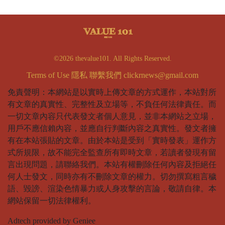
©2026 thevalue101. All Rights Reserved.
Terms of Use
隱私
聯繫我們
clickrnews@gmail.com
免責聲明：本網站是以實時上傳文章的方式運作，本站對所
有文章的真實性、完整性及立場等，不負任何法律責任。而
一切文章內容只代表發文者個人意見，並非本網站之立場，
用戶不應信賴內容，並應自行判斷內容之真實性。發文者擁
有在本站張貼的文章。由於本站是受到「實時發表」運作方
式所規限，故不能完全監查所有即時文章，若讀者發現有留
言出現問題，請聯絡我們。本站有權刪除任何內容及拒絕任
何人士發文，同時亦有不刪除文章的權力。切勿撰寫粗言穢
語、毀謗、渲染色情暴力或人身攻擊的言論，敬請自律。本
網站保留一切法律權利。
Adtech provided by Geniee