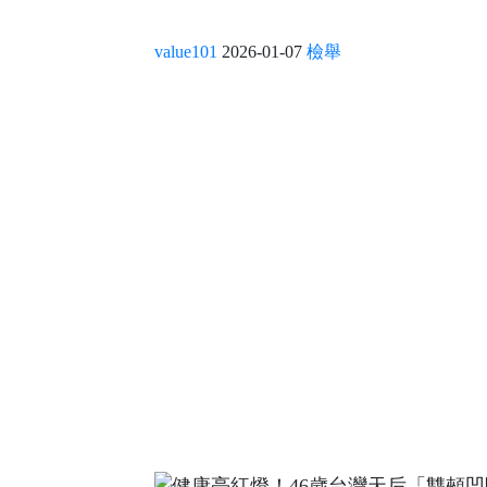
value101
2026-01-07
檢舉