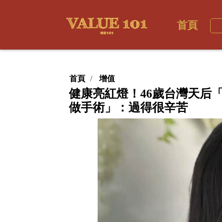
首頁
首頁
增值
健康亮紅燈！46歲台灣天后
做手術」：過得很辛苦