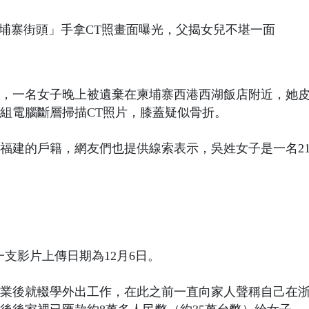
6日，一名女子晚上被遺棄在柬埔寨西港西湖飯店附近，她
組電腦斷層掃描CT照片，膝蓋疑似骨折。
福建的戶籍，網友們也提供線索表示，吳姓女子是一名2
一支影片上傳日期為12月6日。
業後就輟學外出工作，在此之前一直向家人聲稱自己在