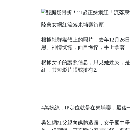
陸美女網紅流落柬埔寨街頭
根據社群媒體上的照片，去年12月2
黑、神情恍惚，面目憔悴，手上拿著一
根據女子的護照信息，只見她姓吳，是
紅，其短影片賬號擁有2.
4萬粉絲，IP定位就是在柬埔寨，最後
吳姓網紅父親向媒體透露，女子國中畢