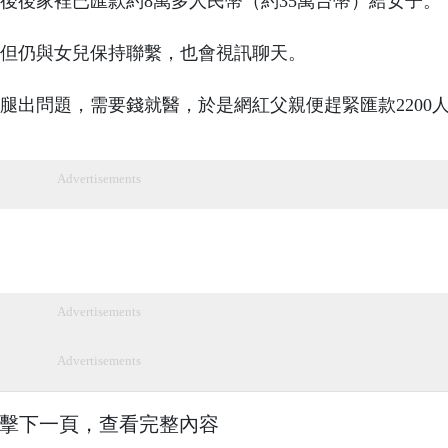
後後家裡已匯款約8萬多人民幣（約35萬台幣）給女子。
，但仍與女兒保持聯繫，也會視訊聊天。
稱腿出問題，需要錢就醫，於是網紅父親便趕緊匯款2200
Advertisements
Advertisements
Advertisements
擊下一頁，查看完整內容