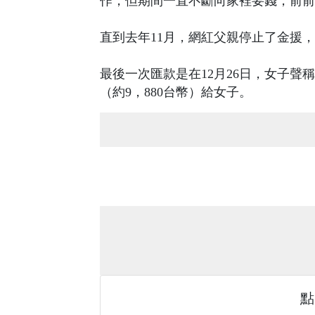
作，但期間一直不斷向家裡要錢，前前
直到去年11月，網紅父親停止了金援
最後一次匯款是在12月26日，女子聲
（約9，880台幣）給女子。
點