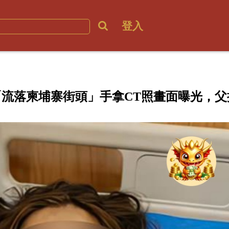
登入
「流落柬埔寨街頭」手拿CT照畫面曝光，父