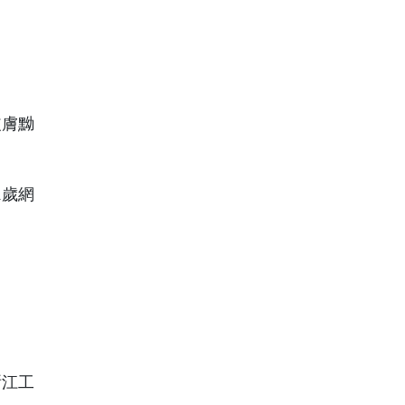
皮膚黝
1歲網
浙江工