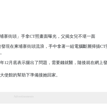
日被發現在柬埔寨街頭流浪，手中拿著一組電腦斷層掃描CT
。
）年12月底表示腿出了問題，需要錢就醫，隨後就在網上
大使館的幫助下準備接她回家。
Advertisements