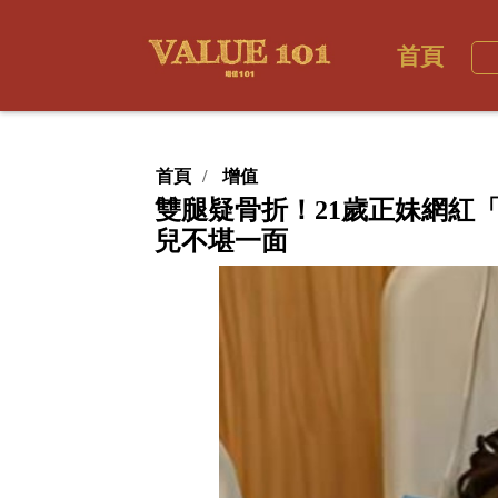
首頁
首頁
增值
雙腿疑骨折！21歲正妹網紅
兒不堪一面