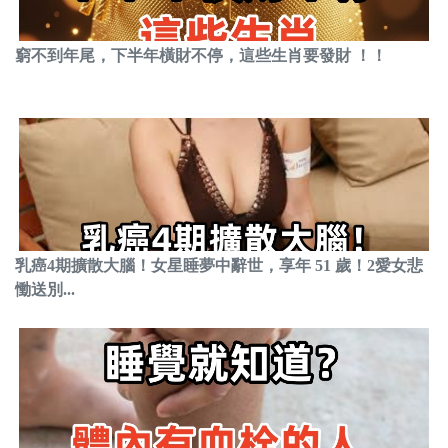
窮不到年尾，下半年橫財不停，這些生肖要發財 ！！
乳癌4期擴散大腦！女星睡夢中辭世，享年 51 歲！2愛女悲
慟送別...