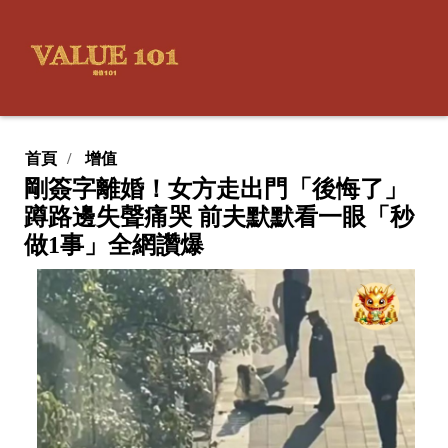
首頁
增值
剛簽字離婚！女方走出門「後悔了」
蹲路邊失聲痛哭 前夫默默看一眼「秒
做1事」全網讚爆