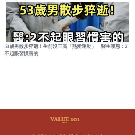
53歲男散步猝逝！生前沒三高「熱愛運動」 醫生嘆息：2
不起眼習慣害的