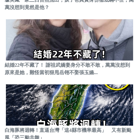
萬沒想到竟然是他？
結婚22年不藏了！ 謝祖武嬌妻身分不敢不敢，萬萬沒想到
原來是她，難怪當初狠甩岳翎不娶張玉嬿...
白海豚將迴轉！直逼台灣「這4縣市機率最高」 又有新颱
風「恐三颱共舞」