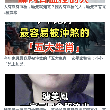
人有沒有血栓，睡覺就知道？體內有血栓的人，睡覺常有這
4種異常
今年鬼月最容易被沖煞的「五大生肖」 玄學家警告：小心
「兇上加兇」
璩美鳳一家三口合照流出，孩子爸真實身份徹底瞞不住，萬