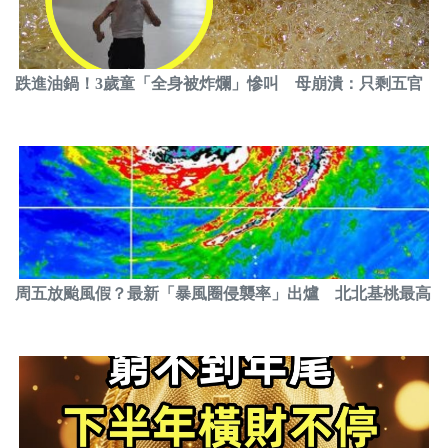
跌進油鍋！3歲童「全身被炸爛」慘叫 母崩潰：只剩五官
周五放颱風假？最新「暴風圈侵襲率」出爐 北北基桃最高