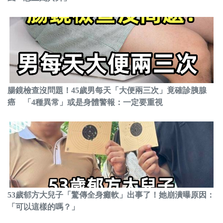
腸鏡檢查沒問題！45歲男每天「大便兩三次」竟確診胰腺
癌 「4種異常」或是身體警報：一定要重視
53歲郁方大兒子「驚傳全身癱軟」出事了！她崩潰曝原因：
「可以這樣的嗎？」