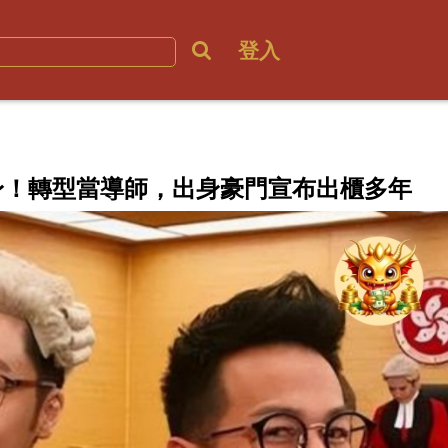
登入
身！轉型當導師，出身豪門宣布出櫃多年