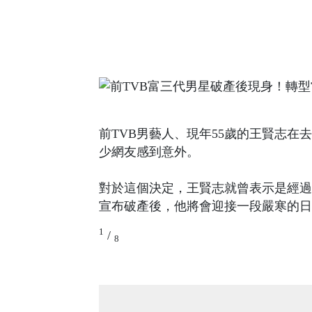
前TVB男藝人、現年55歲的王賢志
少網友感到意外。
對於這個決定，王賢志就曾表示是經過
宣布破產後，他將會迎接一段嚴寒的日
1
/
8