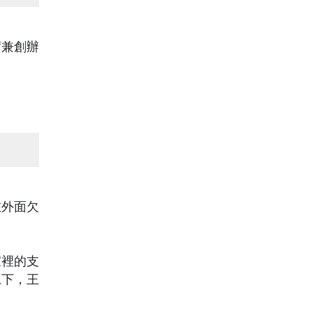
席兼創辦
。
在外面欠
家裡的支
況下，王