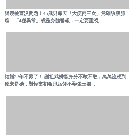
腸鏡檢查沒問題！45歲男每天「大便兩三次」竟確診胰腺
癌 「4種異常」或是身體警報：一定要重視
結婚22年不藏了！ 謝祖武嬌妻身分不敢不敢，萬萬沒想到
原來是她，難怪當初狠甩岳翎不娶張玉嬿...