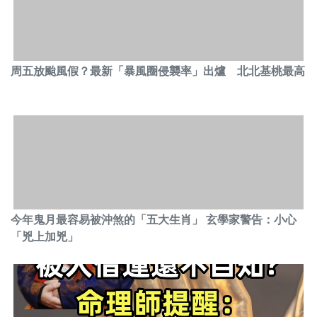
周五放颱風假？最新「暴風圈侵襲率」出爐 北北基桃最高
今年鬼月最容易被沖煞的「五大生肖」 玄學家警告：小心
「兇上加兇」