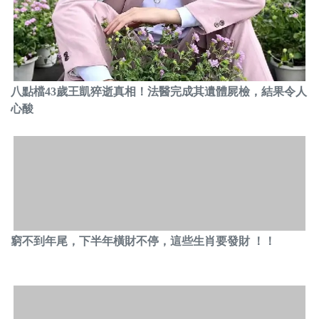
八點檔43歲王凱猝逝真相！法醫完成其遺體屍檢，結果令人
心酸
窮不到年尾，下半年橫財不停，這些生肖要發財 ！！