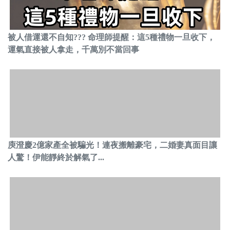
被人借運還不自知??? 命理師提醒：這5種禮物一旦收下，
運氣直接被人拿走，千萬別不當回事
庾澄慶2億家產全被騙光！連夜搬離豪宅，二婚妻真面目讓
人驚！伊能靜終於解氣了...