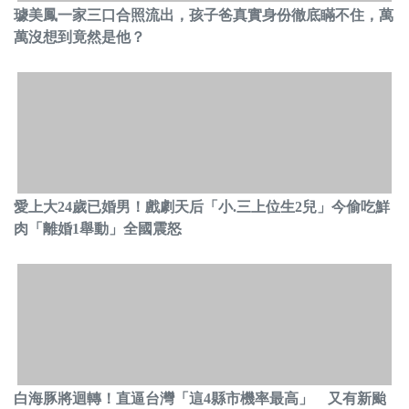
璩美鳳一家三口合照流出，孩子爸真實身份徹底瞞不住，萬
萬沒想到竟然是他？
愛上大24歲已婚男！戲劇天后「小.三上位生2兒」今偷吃鮮
肉「離婚1舉動」全國震怒
白海豚將迴轉！直逼台灣「這4縣市機率最高」 又有新颱