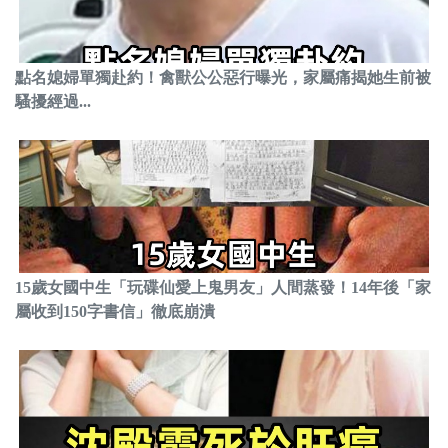
點名媳婦單獨赴約！禽獸公公惡行曝光，家屬痛揭她生前被
騷擾經過...
15歲女國中生「玩碟仙愛上鬼男友」人間蒸發！14年後「家
屬收到150字書信」徹底崩潰