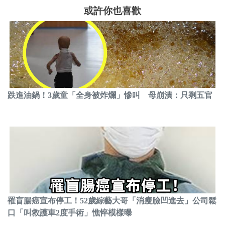
或許你也喜歡
跌進油鍋！3歲童「全身被炸爛」慘叫 母崩潰：只剩五官
罹盲腸癌宣布停工！52歲綜藝大哥「消瘦臉凹進去」公司鬆
口「叫救護車2度手術」憔悴模樣曝