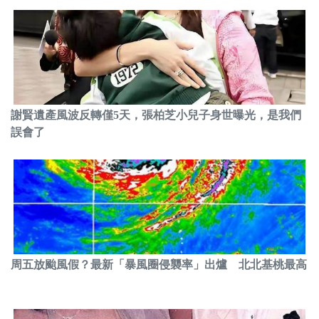
謝賢遺產風波反轉僅5天，張柏芝小兒子身世曝光，是我們
誤會了
周五放颱風假？最新「暴風圈侵襲率」出爐 北北基桃最高