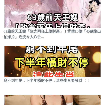
63歲前天王嫂「敗光兩任上億財產」！背債10億「45歲復出
拍海片」近況令人咋舌...
窮不到年尾，下半年橫財不停，這些生肖要發財 ！！