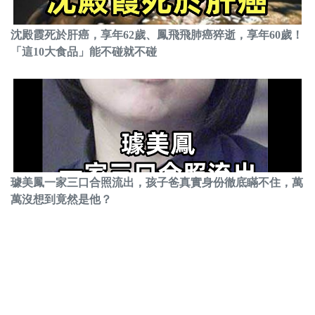
沈殿霞死於肝癌，享年62歲、鳳飛飛肺癌猝逝，享年60歲！
「這10大食品」能不碰就不碰
璩美鳳一家三口合照流出，孩子爸真實身份徹底瞞不住，萬
萬沒想到竟然是他？