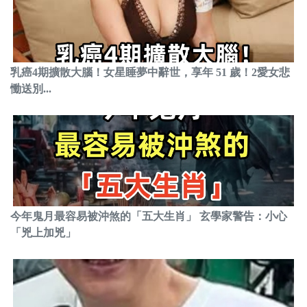
乳癌4期擴散大腦！女星睡夢中辭世，享年 51 歲！2愛女悲
慟送別...
今年鬼月最容易被沖煞的「五大生肖」 玄學家警告：小心
「兇上加兇」