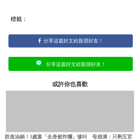
標籤：
分享這篇好文給親朋好友！
分享這篇好文給親朋好友！
或許你也喜歡
跌進油鍋！3歲童「全身被炸爛」慘叫 母崩潰：只剩五官