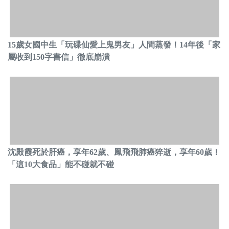
15歲女國中生「玩碟仙愛上鬼男友」人間蒸發！14年後「家
屬收到150字書信」徹底崩潰
沈殿霞死於肝癌，享年62歲、鳳飛飛肺癌猝逝，享年60歲！
「這10大食品」能不碰就不碰