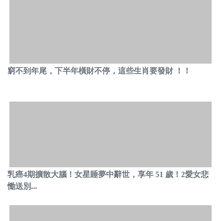
窮不到年尾，下半年橫財不停，這些生肖要發財 ！！
乳癌4期擴散大腦！女星睡夢中辭世，享年 51 歲！2愛女悲
慟送別...