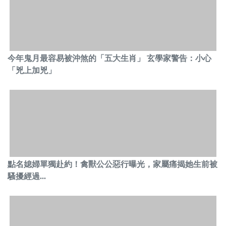
今年鬼月最容易被沖煞的「五大生肖」 玄學家警告：小心
「兇上加兇」
點名媳婦單獨赴約！禽獸公公惡行曝光，家屬痛揭她生前被
騷擾經過...