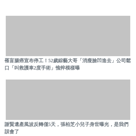
罹盲腸癌宣布停工！52歲綜藝大哥「消瘦臉凹進去」公司鬆
口「叫救護車2度手術」憔悴模樣曝
謝賢遺產風波反轉僅5天，張柏芝小兒子身世曝光，是我們
誤會了