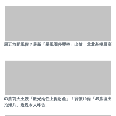
周五放颱風假？最新「暴風圈侵襲率」出爐 北北基桃最高
63歲前天王嫂「敗光兩任上億財產」！背債10億「45歲復出
拍海片」近況令人咋舌...