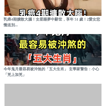
乳癌4期擴散大腦！女星睡夢中辭世，享年 51 歲！2愛女悲
慟送別...
今年鬼月最容易被沖煞的「五大生肖」 玄學家警告：小心
「兇上加兇」