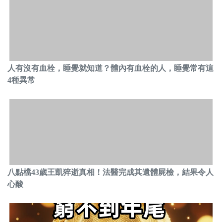
人有沒有血栓，睡覺就知道？體內有血栓的人，睡覺常有這
4種異常
八點檔43歲王凱猝逝真相！法醫完成其遺體屍檢，結果令人
心酸