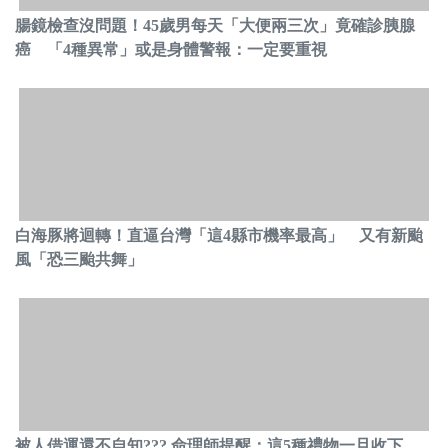
腸鏡檢查沒問題！45歲男每天「大便兩三次」竟確診胰腺
癌 「4種異常」或是身體警報：一定要重視
白海豚將迴轉！直逼台灣「這4縣市機率最高」 又有新颱
風「恐三颱共舞」
被人借運還不自知??? 命理師提醒：這5種禮物一旦收下，