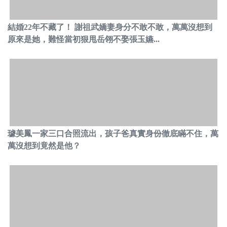
結婚22年不藏了！ 謝祖武嬌妻身分不敢不敢，萬萬沒想到
原來是她，難怪當初狠甩岳翎不娶張玉嬿...
璩美鳳一家三口合照流出，孩子爸真實身份徹底瞞不住，萬
萬沒想到竟然是他？