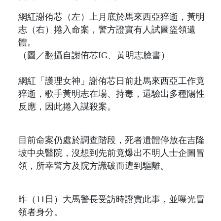
網紅謝侑芯（左）上月底於馬來西亞猝逝，黃明
志（右）捲入命案，警方證實有人試圖盜領遺
體。
（圖／翻攝自謝侑芯IG、黃明志臉書）
網紅「護理女神」謝侑芯日前赴馬來西亞工作竟
猝逝，歌手黃明志在場、持毒，還驗出多種陽性
反應，因此捲入謀殺案。
目前命案仍處於調查階段，死者遺體停放在吉隆
坡中央醫院，沒想到先前竟爆出不明人士企圖冒
領，所幸警方及院方識破而遭到驅離。
昨（11日）大馬警長受訪時證實此事，並曝光冒
領者身分。