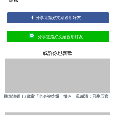
分享這篇好文給親朋好友！
分享這篇好文給親朋好友！
或許你也喜歡
跌進油鍋！3歲童「全身被炸爛」慘叫 母崩潰：只剩五官