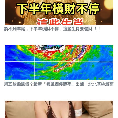
窮不到年尾，下半年橫財不停，這些生肖要發財 ！！
周五放颱風假？最新「暴風圈侵襲率」出爐 北北基桃最高