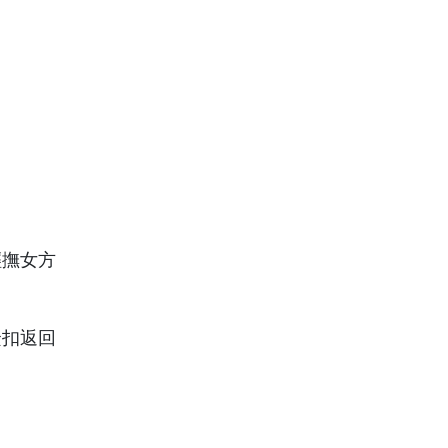
輕撫女方
緊扣返回