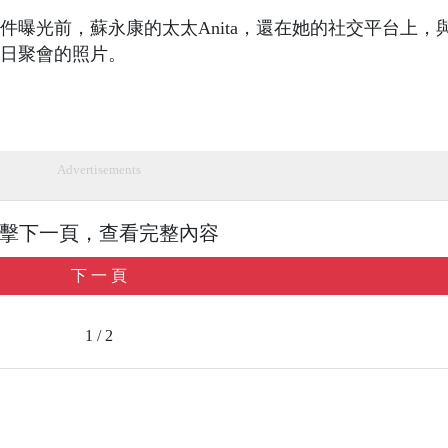
曝光前，蘇永康的太太Anita，還在她的社交平台上，
日聚會的照片。
Advertisements
擊下一頁，查看完整內容
下 一 頁
1 / 2