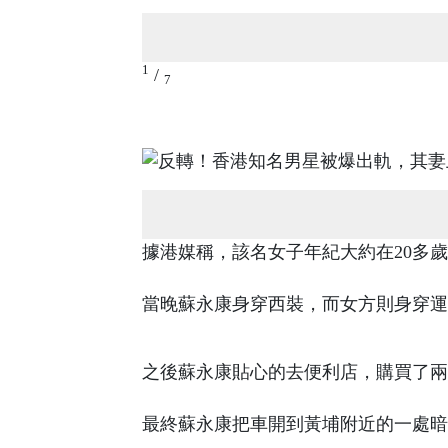
1
/
7
據港媒稱，該名女子年紀大約在20多
當晚蘇永康身穿西裝，而女方則身穿運
之後蘇永康貼心的去便利店，購買了兩
最終蘇永康把車開到黃埔附近的一處暗