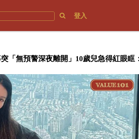
登入
突「無預警深夜離開」10歲兒急得紅眼眶