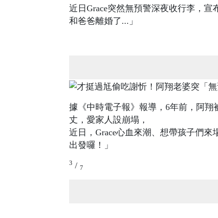
近日Grace突然無預警深夜收行李，
和爸爸離婚了...」
據《中時電子報》報導，6年前，阿翔
丈，愛家人設崩塌，
近日，Grace心血來潮、想帶孩子們
出發囉！」
3
/
7