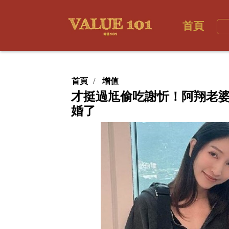
首頁
首頁
增值
才挺過尪偷吃謝忻！阿翔老婆
婚了