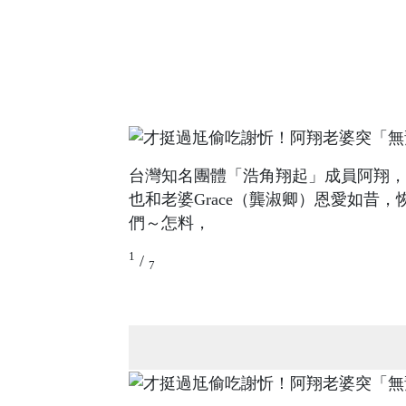
台灣知名團體「浩角翔起」成員阿翔，
也和老婆Grace（龔淑卿）恩愛如昔
們～怎料，
1
/
7