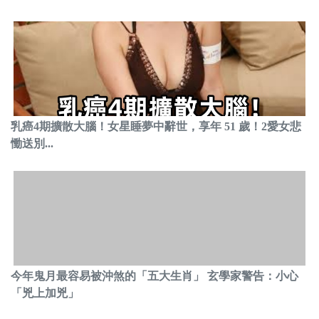
乳癌4期擴散大腦！女星睡夢中辭世，享年 51 歲！2愛女悲
慟送別...
今年鬼月最容易被沖煞的「五大生肖」 玄學家警告：小心
「兇上加兇」