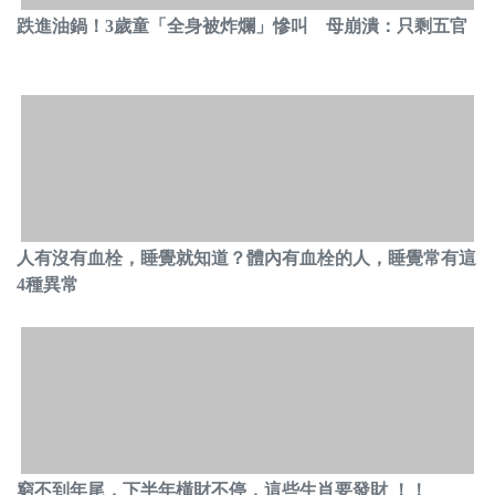
跌進油鍋！3歲童「全身被炸爛」慘叫 母崩潰：只剩五官
人有沒有血栓，睡覺就知道？體內有血栓的人，睡覺常有這
4種異常
窮不到年尾，下半年橫財不停，這些生肖要發財 ！！