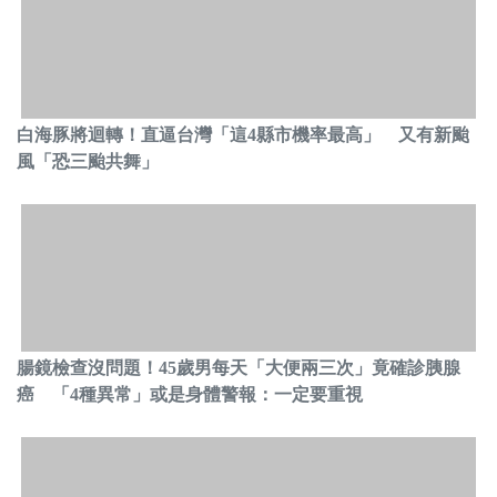
白海豚將迴轉！直逼台灣「這4縣市機率最高」 又有新颱
風「恐三颱共舞」
腸鏡檢查沒問題！45歲男每天「大便兩三次」竟確診胰腺
癌 「4種異常」或是身體警報：一定要重視