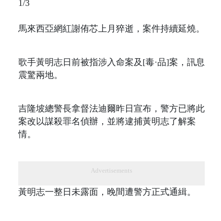
1/3
馬來西亞網紅謝侑芯上月猝逝，案件持續延燒。
歌手黃明志日前被指涉入命案及[毒·品]案，訊息
震驚兩地。
吉隆坡總警長拿督法迪爾昨日宣布，警方已將此
案改以謀殺罪名偵辦，並將逮捕黃明志了解案
情。
Advertisements
黃明志一整日未露面，晚間遭警方正式通緝。