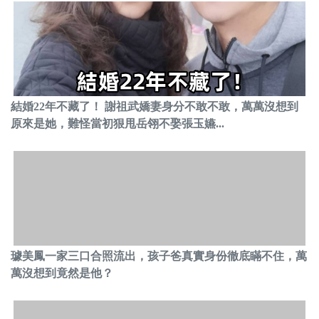
結婚22年不藏了！ 謝祖武嬌妻身分不敢不敢，萬萬沒想到
原來是她，難怪當初狠甩岳翎不娶張玉嬿...
璩美鳳一家三口合照流出，孩子爸真實身份徹底瞞不住，萬
萬沒想到竟然是他？