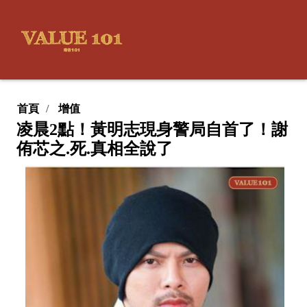
首頁
增值
凌晨2點！黃明志現身警局自首了！謝
侑芯之.死.真相全說了