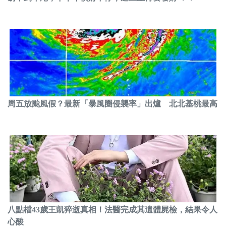
周五放颱風假？最新「暴風圈侵襲率」出爐 北北基桃最高
八點檔43歲王凱猝逝真相！法醫完成其遺體屍檢，結果令人
心酸