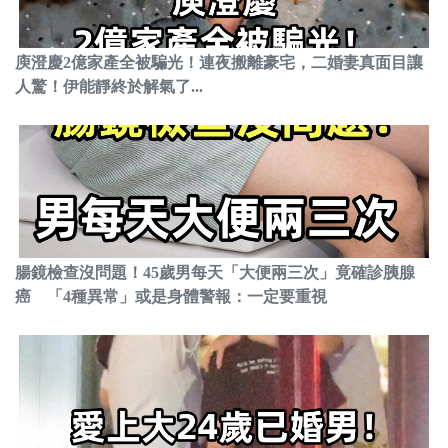
庾澄慶2億家產全被騙光！連夜搬離豪宅，二婚妻真面目讓
人驚！伊能靜終於解氣了...
腸鏡檢查沒問題！45歲男每天「大便兩三次」竟確診胰腺
癌 「4種異常」或是身體警報：一定要重視