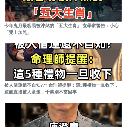
今年鬼月最容易被沖煞的「五大生肖」 玄學家警告：小心
「兇上加兇」
被人借運還不自知??? 命理師提醒：這5種禮物一旦收下，
運氣直接被人拿走，千萬別不當回事