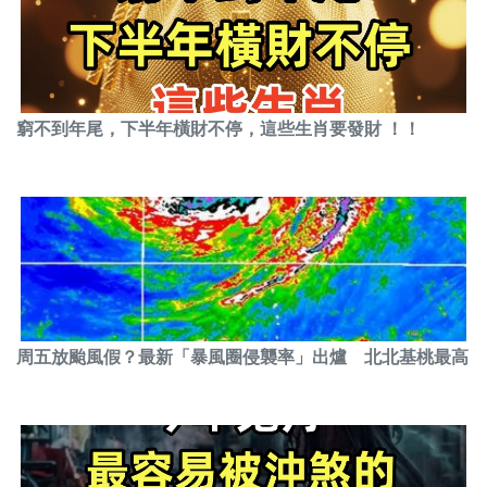
窮不到年尾，下半年橫財不停，這些生肖要發財 ！！
周五放颱風假？最新「暴風圈侵襲率」出爐 北北基桃最高