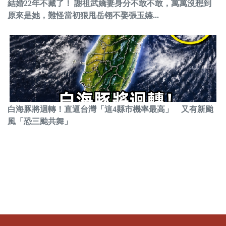
結婚22年不藏了！ 謝祖武嬌妻身分不敢不敢，萬萬沒想到
原來是她，難怪當初狠甩岳翎不娶張玉嬿...
白海豚將迴轉！直逼台灣「這4縣市機率最高」 又有新颱
風「恐三颱共舞」