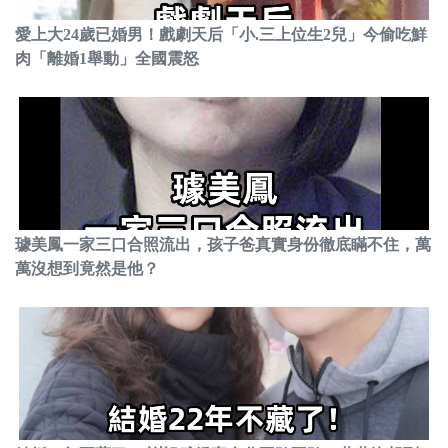
愛上大24歲已婚男！戲劇天后「小.三上位生2兒」今偷吃鮮
肉「離婚1舉動」全國震怒
璩美鳳一家三口合照流出，孩子爸真實身份徹底瞞不住，萬
萬沒想到竟然是他？