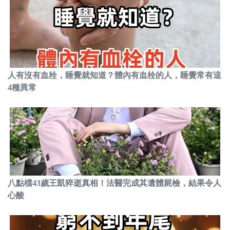
人有沒有血栓，睡覺就知道？體內有血栓的人，睡覺常有這
4種異常
八點檔43歲王凱猝逝真相！法醫完成其遺體屍檢，結果令人
心酸