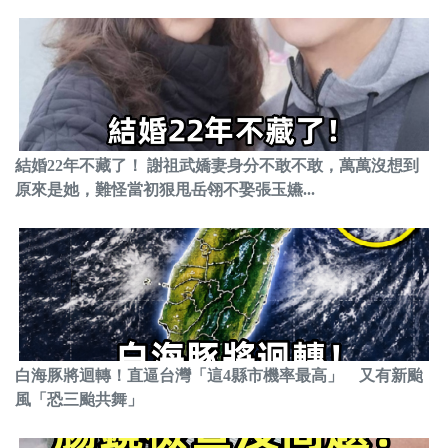
結婚22年不藏了！ 謝祖武嬌妻身分不敢不敢，萬萬沒想到
原來是她，難怪當初狠甩岳翎不娶張玉嬿...
白海豚將迴轉！直逼台灣「這4縣市機率最高」 又有新颱
風「恐三颱共舞」