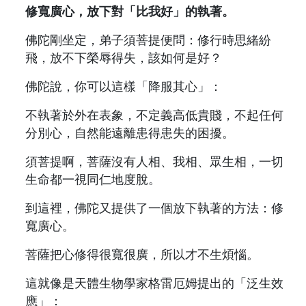
修寬廣心，放下對「比我好」的執著。
佛陀剛坐定，弟子須菩提便問：修行時思緒紛
飛，放不下榮辱得失，該如何是好？
佛陀說，你可以這樣「降服其心」：
不執著於外在表象，不定義高低貴賤，不起任何
分別心，自然能遠離患得患失的困擾。
須菩提啊，菩薩沒有人相、我相、眾生相，一切
生命都一視同仁地度脫。
到這裡，佛陀又提供了一個放下執著的方法：修
寬廣心。
菩薩把心修得很寬很廣，所以才不生煩惱。
這就像是天體生物學家格雷厄姆提出的「泛生效
應」：