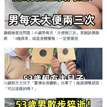
腸鏡檢查沒問題！45歲男每天「大便兩三次」竟確診胰腺
癌 「4種異常」或是身體警報：一定要重視
53歲郁方大兒子「驚傳全身癱軟」出事了！她崩潰曝原因：
「可以這樣的嗎？」