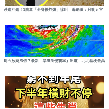
跌進油鍋！3歲童「全身被炸爛」慘叫 母崩潰：只剩五官
周五放颱風假？最新「暴風圈侵襲率」出爐 北北基桃最高