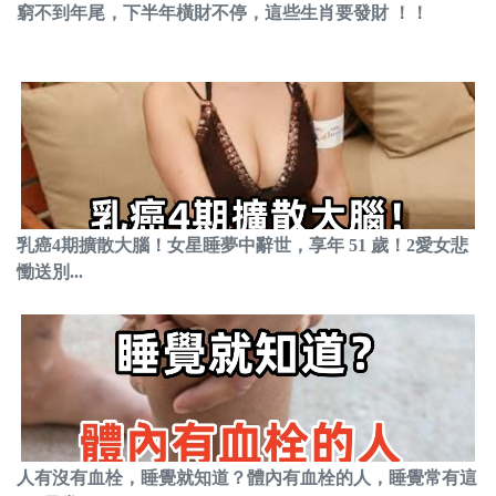
窮不到年尾，下半年橫財不停，這些生肖要發財 ！！
乳癌4期擴散大腦！女星睡夢中辭世，享年 51 歲！2愛女悲
慟送別...
人有沒有血栓，睡覺就知道？體內有血栓的人，睡覺常有這