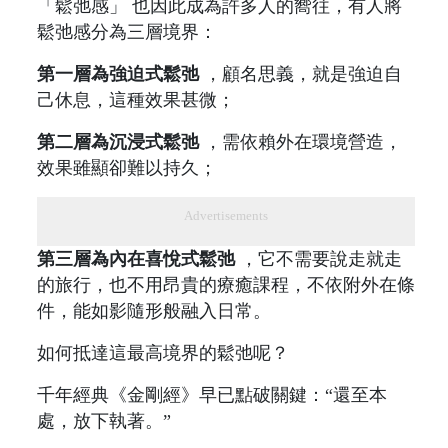
「鬆弛感」 也因此成為許多人的嚮往，有人將
鬆弛感分為三層境界：
第一層為強迫式鬆弛
，顧名思義，就是強迫自
己休息，這種效果甚微；
第二層為沉浸式鬆弛
，需依賴外在環境營造，
效果雖顯卻難以持久；
Advertisements
第三層為內在喜悅式鬆弛
，它不需要說走就走
的旅行，也不用昂貴的療癒課程，不依附外在條
件，能如影隨形般融入日常。
如何抵達這最高境界的鬆弛呢？
千年經典《金剛經》早已點破關鍵：“還至本
處，放下執著。”