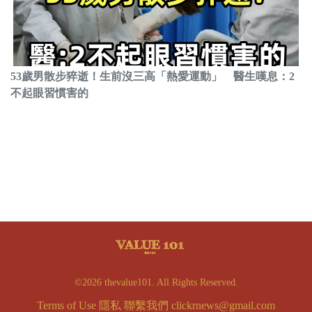
53歲男散步猝逝！生前沒三高「熱愛運動」 醫生嘆息：2
不起眼習慣害的
©2026 thevalue101. All Rights Reserved.
Terms of Use
隱私
聯繫我們
clickrnews@gmail.com