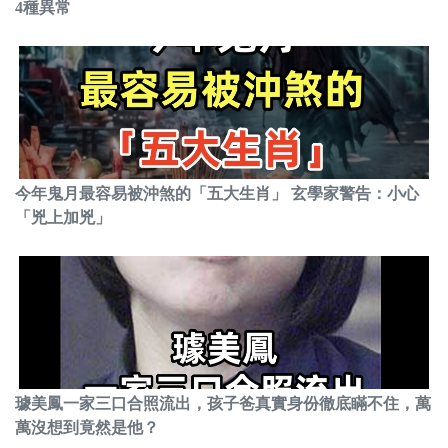
4種異常
今年鬼月最容易被沖煞的「五大生肖」 玄學家警告：小心
「兇上加兇」
璩美鳳一家三口合照流出，孩子爸真實身份徹底瞞不住，萬
萬沒想到竟然是他？