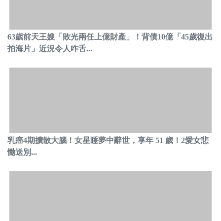
63歲前天王嫂「敗光兩任上億財產」！背債10億「45歲復出
拍海片」近況令人咋舌...
乳癌4期擴散大腦！女星睡夢中辭世，享年 51 歲！2愛女悲
慟送別...