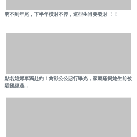
窮不到年尾，下半年橫財不停，這些生肖要發財 ！！
點名媳婦單獨赴約！禽獸公公惡行曝光，家屬痛揭她生前被
騷擾經過...