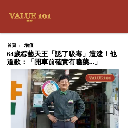
首頁
增值
64歲綜藝天王「認了吸毒」遭逮！他
道歉：「開車前確實有嗑藥...」