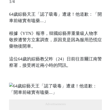
1/4
64歲綜藝天王「認了吸毒」遭逮！他道歉：「開
車前確實有嗑藥...」
根據《YTN》報導，韓國綜藝界重量級人物李
敬揆遭警方立案調查，原因竟是因為服用恐慌症
藥物後開車。
這位64歲的綜藝教父昨（24）日前往首爾江南警
察署，接受將近兩小時的問訊。
Advertisements