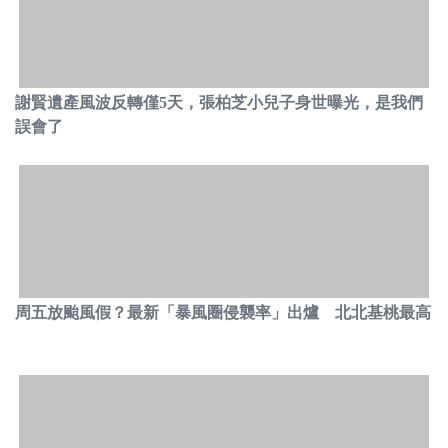
謝賢遺產風波反轉僅5天，張柏芝小兒子身世曝光，是我們
誤會了
周五放颱風假？最新「暴風圈侵襲率」出爐 北北基桃最高