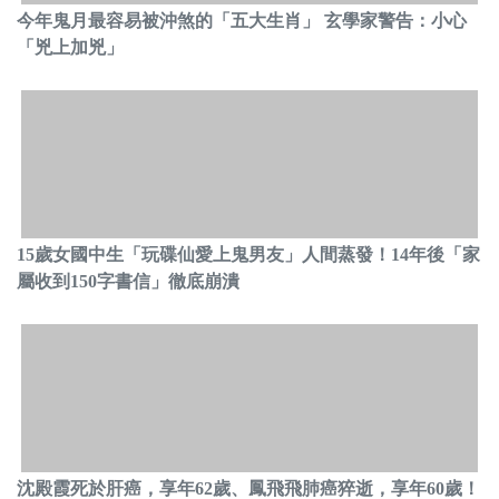
今年鬼月最容易被沖煞的「五大生肖」 玄學家警告：小心
「兇上加兇」
15歲女國中生「玩碟仙愛上鬼男友」人間蒸發！14年後「家
屬收到150字書信」徹底崩潰
沈殿霞死於肝癌，享年62歲、鳳飛飛肺癌猝逝，享年60歲！