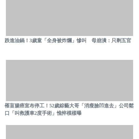
跌進油鍋！3歲童「全身被炸爛」慘叫 母崩潰：只剩五官
罹盲腸癌宣布停工！52歲綜藝大哥「消瘦臉凹進去」公司鬆
口「叫救護車2度手術」憔悴模樣曝