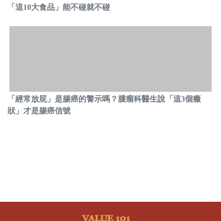
「這10大食品」能不碰就不碰
「經常放屁」是腸癌的警示嗎？腫瘤科醫生說「這3個癥
狀」才是腸癌信號