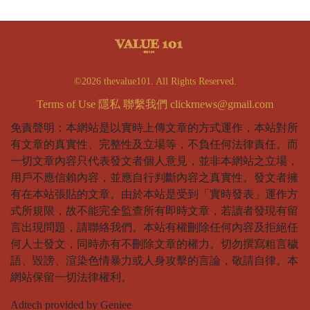
©2026 thevalue101. All Rights Reserved.
Terms of Use
隱私
聯繫我們
clickrnews@gmail.com
免責聲明：本網站是以實時上傳文章的方式運作，本站對所
有文章的真實性、完整性及立場等，不負任何法律責任。而
一切文章內容只代表發文者個人意見，並非本網站之立場，
用戶不應信賴內容，並應自行判斷內容之真實性。發文者擁
有在本站張貼的文章。由於本站是受到「實時發表」運作方
式所規限，故不能完全監查所有即時文章，若讀者發現有留
言出現問題，請聯絡我們。本站有權刪除任何內容及拒絕任
何人士發文，同時亦有不刪除文章的權力。切勿撰寫粗言穢
語、毀謗、渲染色情暴力或人身攻擊的言論，敬請自律。本
網站保留一切法律權利。
Adtech provided by Geniee