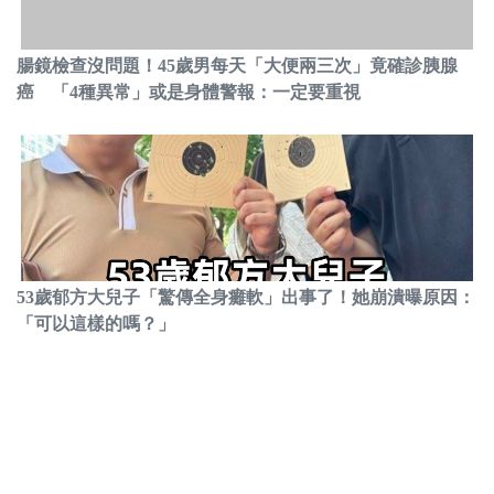
腸鏡檢查沒問題！45歲男每天「大便兩三次」竟確診胰腺
癌 「4種異常」或是身體警報：一定要重視
53歲郁方大兒子「驚傳全身癱軟」出事了！她崩潰曝原因：
「可以這樣的嗎？」