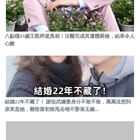
八點檔43歲王凱猝逝真相！法醫完成其遺體屍檢，結果令人
心酸
結婚22年不藏了！ 謝祖武嬌妻身分不敢不敢，萬萬沒想到
原來是她，難怪當初狠甩岳翎不娶張玉嬿...