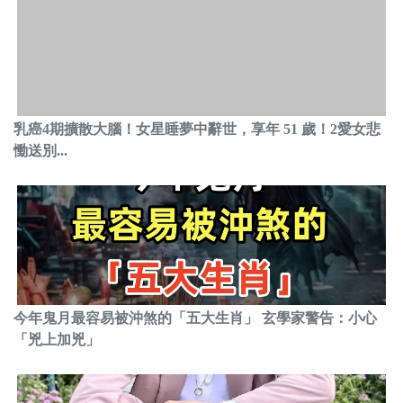
乳癌4期擴散大腦！女星睡夢中辭世，享年 51 歲！2愛女悲
慟送別...
今年鬼月最容易被沖煞的「五大生肖」 玄學家警告：小心
「兇上加兇」