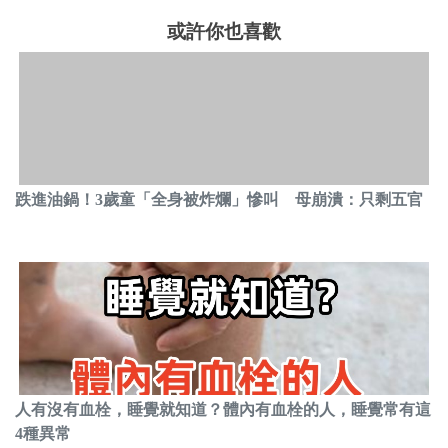
或許你也喜歡
跌進油鍋！3歲童「全身被炸爛」慘叫 母崩潰：只剩五官
人有沒有血栓，睡覺就知道？體內有血栓的人，睡覺常有這
4種異常