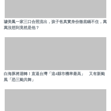
璩美鳳一家三口合照流出，孩子爸真實身份徹底瞞不住，萬
萬沒想到竟然是他？
白海豚將迴轉！直逼台灣「這4縣市機率最高」 又有新颱
風「恐三颱共舞」