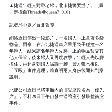
▲捷運年輕人對戰老婦，北市捷警要辦了。（圖
／翻攝自Threads＠queen7_910）
記者邱中嶽／台北報導
網絡近日傳出一段影片，一名婦人手上拿著多袋
物品、雨傘，在台北捷運車廂里用袋子碰撞一名
年輕人，結果該名年輕人先將手上的物品暫交其
他人保管，後來婦人又再度攻擊，年輕人先以腳
擋住，再起身朝婦人猛踹一腳，警方獲悉後以
「互毆」事件處理，將查明兩人身份後通知到案
說明。
北捷公司近日已將車廂內的博愛座改名為「優先
席」，不料29日下午仍發生逼讓座引發肢體衝突
事件。