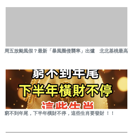
周五放颱風假？最新「暴風圈侵襲率」出爐 北北基桃最高
窮不到年尾，下半年橫財不停，這些生肖要發財 ！！