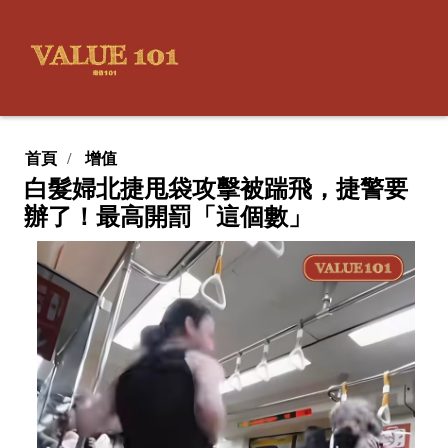
首頁
增值
白髮婦北捷甩袋攻擊被踹飛，捷警要
辦了！最高開罰「這個數」