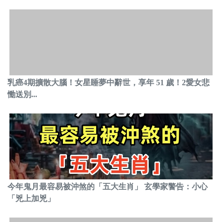
乳癌4期擴散大腦！女星睡夢中辭世，享年 51 歲！2愛女悲
慟送別...
今年鬼月最容易被沖煞的「五大生肖」 玄學家警告：小心
「兇上加兇」