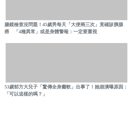
腸鏡檢查沒問題！45歲男每天「大便兩三次」竟確診胰腺
癌 「4種異常」或是身體警報：一定要重視
53歲郁方大兒子「驚傳全身癱軟」出事了！她崩潰曝原因：
「可以這樣的嗎？」