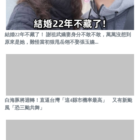
結婚22年不藏了！ 謝祖武嬌妻身分不敢不敢，萬萬沒想到
原來是她，難怪當初狠甩岳翎不娶張玉嬿...
白海豚將迴轉！直逼台灣「這4縣市機率最高」 又有新颱
風「恐三颱共舞」