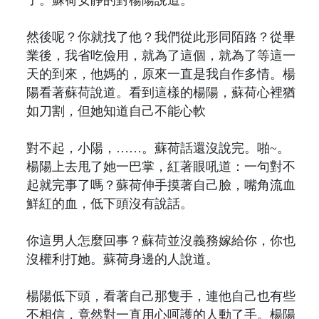
然後呢？你就找了他？我們從此形同陌路？從畢
業後，我省吃儉用，就為了這個，就為了等這一
天的到來，他媽的，原來一直是我自作多情。楊
陽看著蘇荷說道。看到這樣的楊陽，蘇荷心裡猶
如刀割，但她知道自己不能心軟
對不起，小陽，……。蘇荷話還沒說完。啪~。
楊陽上去甩了她一巴掌，紅著眼吼道：一句對不
起就完事了嗎？蘇荷伸手摸著自己臉，嘴角流血
鮮紅的血，低下頭沒有說話。
你這男人怎麼回事？蘇荷並沒義務嫁給你，你也
沒權利打她。蘇荷身邊的人說道。
楊陽低下頭，看著自己那隻手，連他自己也有些
不相信，竟然對一直用心呵護的人動了手。楊陽