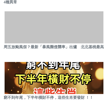
4種異常
周五放颱風假？最新「暴風圈侵襲率」出爐 北北基桃最高
窮不到年尾，下半年橫財不停，這些生肖要發財 ！！