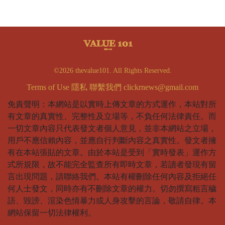
©2026 thevalue101. All Rights Reserved.
Terms of Use
隱私
聯繫我們
clickrnews@gmail.com
免責聲明：本網站是以實時上傳文章的方式運作，本站對所
有文章的真實性、完整性及立場等，不負任何法律責任。而
一切文章內容只代表發文者個人意見，並非本網站之立場，
用戶不應信賴內容，並應自行判斷內容之真實性。發文者擁
有在本站張貼的文章。由於本站是受到「實時發表」運作方
式所規限，故不能完全監查所有即時文章，若讀者發現有留
言出現問題，請聯絡我們。本站有權刪除任何內容及拒絕任
何人士發文，同時亦有不刪除文章的權力。切勿撰寫粗言穢
語、毀謗、渲染色情暴力或人身攻擊的言論，敬請自律。本
網站保留一切法律權利。