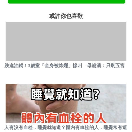
或許你也喜歡
跌進油鍋！3歲童「全身被炸爛」慘叫 母崩潰：只剩五官
人有沒有血栓，睡覺就知道？體內有血栓的人，睡覺常有這