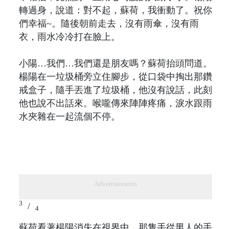
轉過身，說道：對不起，蘇荷，我衝動了。祝你
們幸福~。隨後朝前走去，沒有雨傘，沒有雨
衣，雨水冷冷打在臉上。
小陽…我們…我們還是朋友嗎？蘇荷抬頭問道。
楊陽在一垃圾桶旁立住腳步，從口袋中掏出那鑽
戒盒子，隨手丟進了垃圾桶，他沒有說話，此刻
他也說不出話來。喉嚨傳來陣陣疼痛，淚水跟雨
水夾雜在一起流個不停。
Advertisements
3
/
4
蘇荷看著楊陽消失在視界中，那隻手從男人的手