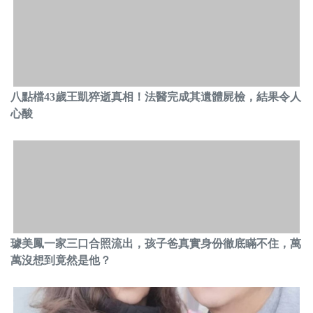
八點檔43歲王凱猝逝真相！法醫完成其遺體屍檢，結果令人
心酸
璩美鳳一家三口合照流出，孩子爸真實身份徹底瞞不住，萬
萬沒想到竟然是他？