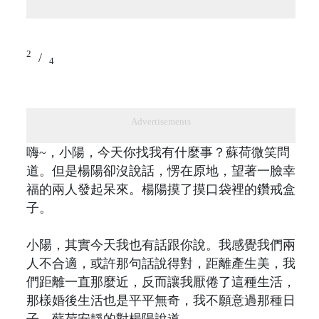
2
/
4
Advertisements
嗨~，小陽，今天你找我有什麼事？蘇荷微笑問
道。但是楊陽卻沒說話，愣在原地，望著一臉幸
福的兩人發起呆來。楊陽摸了摸口袋裡的鑽戒盒
子。
小陽，其實今天我也有話跟你說。我感覺我們兩
人不合適，或許那句話說得對，距離產生美，我
們距離一直那麼近，反而讓我厭倦了這種生活，
那樣婚後生活也是平平無奇，我不願意過那種日
子。蘇荷安靜的對楊陽說道。