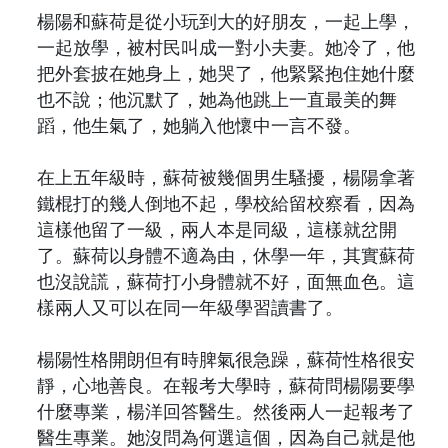
楊陽和蘇荷是從小玩到大的好朋友，一起上學，
一起放學，被村民叫成一對小夫妻。她冷了，他
把外套披在她身上，她哭了，他緊緊抱住她什麼
也不說；他沉默了，她為他跳上一直最美的舞
蹈，他生氣了，她躺入他懷中一言不發。
在上五年級時，蘇荷被幾個男生騷擾，楊陽拿著
鐵棍打的幾人倒地不起，學校給留校察看，因為
這樣他留了一級，兩人本是同級，這樣就岔開
了。蘇荷以身體不適為由，休學一年，其實蘇荷
也沒說謊，蘇荷打小身體就不好，面無血色。這
樣兩人又可以在同一年級學習讀書了。
楊陽性格開朗但有時脾氣很急躁，蘇荷性格很安
靜，心地善良。在報考大學時，蘇荷問楊陽要學
什麼專業，楊洋回答醫生。然後兩人一起報考了
醫生專業。她沒問為何選這個，因為自己就是他