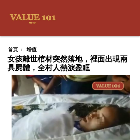
首頁
增值
女孩離世棺材突然落地，裡面出現兩
具屍體，全村人熱淚盈眶