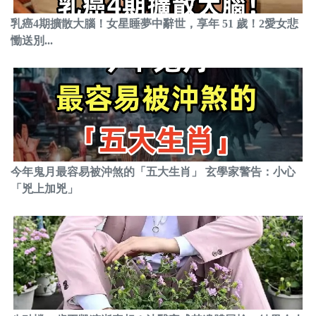
乳癌4期擴散大腦！女星睡夢中辭世，享年 51 歲！2愛女悲
慟送別...
今年鬼月最容易被沖煞的「五大生肖」 玄學家警告：小心
「兇上加兇」