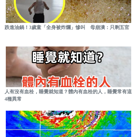
跌進油鍋！3歲童「全身被炸爛」慘叫 母崩潰：只剩五官
人有沒有血栓，睡覺就知道？體內有血栓的人，睡覺常有這
4種異常