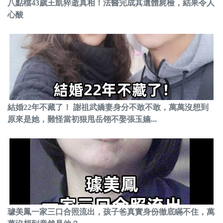
八點檔43歲王凱猝逝真相！法醫完成其遺體屍檢，結果令人
心酸
結婚22年不藏了！ 謝祖武嬌妻身分不敢不敢，萬萬沒想到
原來是她，難怪當初狠甩岳翎不娶張玉嬿...
璩美鳳一家三口合照流出，孩子爸真實身份徹底瞞不住，萬