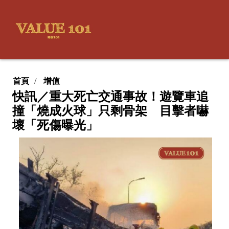
首頁
增值
快訊／重大死亡交通事故！遊覽車追
撞「燒成火球」只剩骨架 目擊者嚇
壞「死傷曝光」