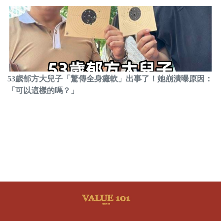
53歲郁方大兒子「驚傳全身癱軟」出事了！她崩潰曝原因：
「可以這樣的嗎？」