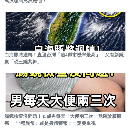
萬沒想到竟然是他？
白海豚將迴轉！直逼台灣「這4縣市機率最高」 又有新颱
風「恐三颱共舞」
腸鏡檢查沒問題！45歲男每天「大便兩三次」竟確診胰腺
癌 「4種異常」或是身體警報：一定要重視