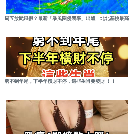
周五放颱風假？最新「暴風圈侵襲率」出爐 北北基桃最高
窮不到年尾，下半年橫財不停，這些生肖要發財 ！！