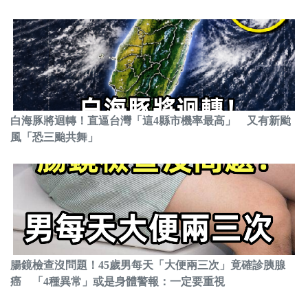
白海豚將迴轉！直逼台灣「這4縣市機率最高」 又有新颱
風「恐三颱共舞」
腸鏡檢查沒問題！45歲男每天「大便兩三次」竟確診胰腺
癌 「4種異常」或是身體警報：一定要重視