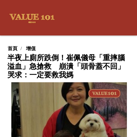
首頁
增值
半夜上廁所跌倒！崔佩儀母「重摔腦
溢血」急搶救 崩潰「頭骨蓋不回」
哭求：一定要救我媽