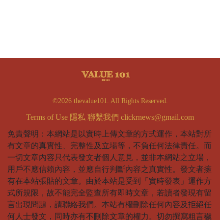
©2026 thevalue101. All Rights Reserved.
Terms of Use
隱私
聯繫我們
clickrnews@gmail.com
免責聲明：本網站是以實時上傳文章的方式運作，本站對所
有文章的真實性、完整性及立場等，不負任何法律責任。而
一切文章內容只代表發文者個人意見，並非本網站之立場，
用戶不應信賴內容，並應自行判斷內容之真實性。發文者擁
有在本站張貼的文章。由於本站是受到「實時發表」運作方
式所規限，故不能完全監查所有即時文章，若讀者發現有留
言出現問題，請聯絡我們。本站有權刪除任何內容及拒絕任
何人士發文，同時亦有不刪除文章的權力。切勿撰寫粗言穢