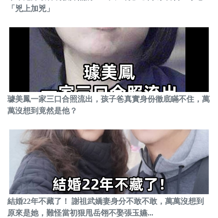
「兇上加兇」
璩美鳳一家三口合照流出，孩子爸真實身份徹底瞞不住，萬
萬沒想到竟然是他？
結婚22年不藏了！ 謝祖武嬌妻身分不敢不敢，萬萬沒想到
原來是她，難怪當初狠甩岳翎不娶張玉嬿...