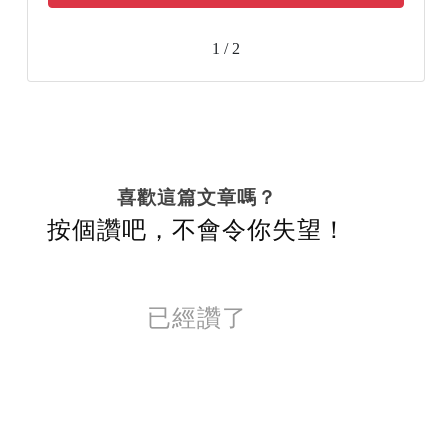
1 / 2
喜歡這篇文章嗎？
按個讚吧，不會令你失望！
已經讚了