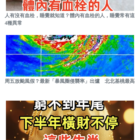
人有沒有血栓，睡覺就知道？體內有血栓的人，睡覺常有這
4種異常
周五放颱風假？最新「暴風圈侵襲率」出爐 北北基桃最高