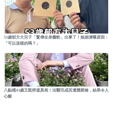
53歲郁方大兒子「驚傳全身癱軟」出事了！她崩潰曝原因：
「可以這樣的嗎？」
八點檔43歲王凱猝逝真相！法醫完成其遺體屍檢，結果令人
心酸