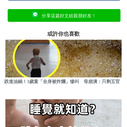
分享這篇好文給親朋好友！
或許你也喜歡
跌進油鍋！3歲童「全身被炸爛」慘叫 母崩潰：只剩五官