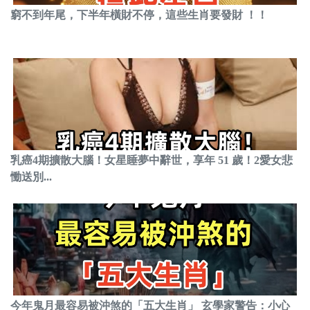
窮不到年尾，下半年橫財不停，這些生肖要發財 ！！
乳癌4期擴散大腦！女星睡夢中辭世，享年 51 歲！2愛女悲
慟送別...
今年鬼月最容易被沖煞的「五大生肖」 玄學家警告：小心