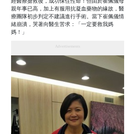
經醫療搶救後，成功保住性命！但由於崔佩儀母
親年事已高，加上有服用抗凝血藥物的緣故，醫
療團隊初步判定不建議進行手術。當下崔佩儀情
緒崩潰，哭著向醫生苦求：「一定要救我媽
媽！」
Advertisements