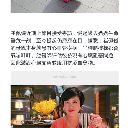
崔佩儀近期上節目接受專訪，憶起過去媽媽生命
垂危一刻，至今提起仍歷歷在目，據悉，崔佩儀
的母親本身就患有心血管疾病，平時爬樓梯都會
氣喘吁吁。經醫師評估後發現有心臟阻塞問題，
因此裝設心臟支架並服用抗凝血藥物。
Advertisements