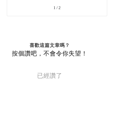
1 / 2
喜歡這篇文章嗎？
按個讚吧，不會令你失望！
已經讚了