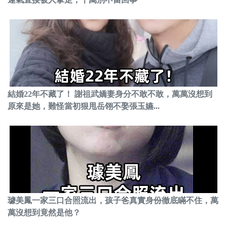
結婚22年不藏了！ 謝祖武嬌妻身分不敢不敢，萬萬沒想到
原來是她，難怪當初狠甩岳翎不娶張玉嬿...
璩美鳳一家三口合照流出，孩子爸真實身份徹底瞞不住，萬
萬沒想到竟然是他？