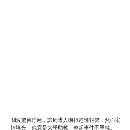
關渡驚傳浮屍，讓周遭人嚇得趕進報警，然而案
情曝光，他竟是大學助教，整起事件不單純。