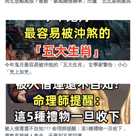
周五放颱風假？最新「暴風圈侵襲率」出爐 北北基桃最高
今年鬼月最容易被沖煞的「五大生肖」 玄學家警告：小心
「兇上加兇」
被人借運還不自知??? 命理師提醒：這5種禮物一旦收下，
運氣直接被人拿走，千萬別不當回事