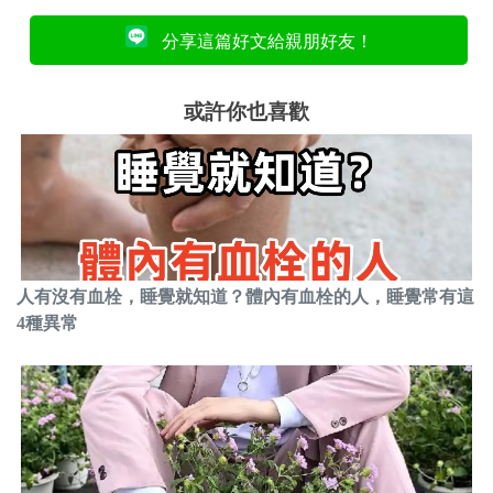
分享這篇好文給親朋好友！
或許你也喜歡
人有沒有血栓，睡覺就知道？體內有血栓的人，睡覺常有這
4種異常