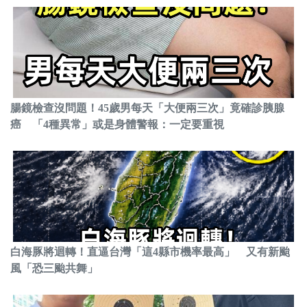
腸鏡檢查沒問題！45歲男每天「大便兩三次」竟確診胰腺
癌 「4種異常」或是身體警報：一定要重視
白海豚將迴轉！直逼台灣「這4縣市機率最高」 又有新颱
風「恐三颱共舞」