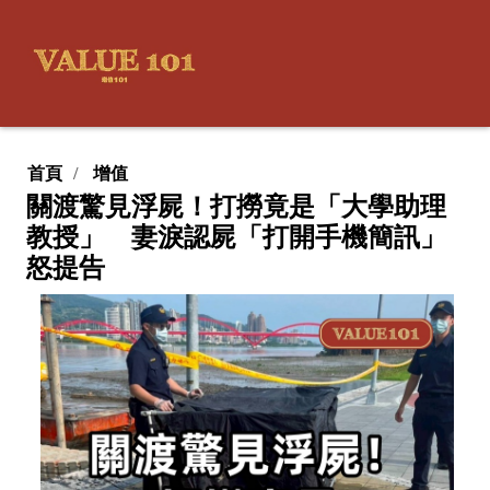
首頁
增值
關渡驚見浮屍！打撈竟是「大學助理
教授」 妻淚認屍「打開手機簡訊」
怒提告