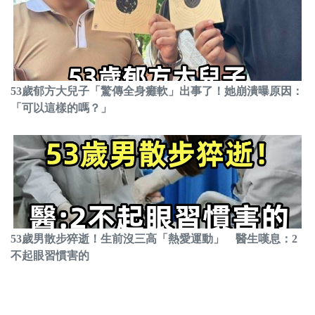
53歲郁方大兒子「驚傳全身癱軟」出事了！她崩潰曝原因：
「可以這樣的嗎？」
53歲男散步猝逝！生前沒三高「熱愛運動」 醫生嘆息：2
不起眼習慣害的