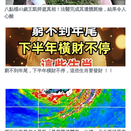
八點檔43歲王凱猝逝真相！法醫完成其遺體屍檢，結果令人
心酸
窮不到年尾，下半年橫財不停，這些生肖要發財 ！！