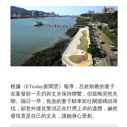
根據《ETtoday新聞雲》報導，呂姓助教的妻子
在案發前一天仍與丈夫保持聯繫，但當晚突然失
聯。隔日一早，焦急的妻子騎車前往關渡碼頭尋
找，卻意外撞見警消正在打撈上岸的遺體，赫然
發現竟是自己的丈夫，讓她身心受創。