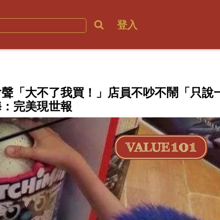
登入
嗆聲「大不了我買！」店員不吵不鬧「只說
嗨：完美現世報