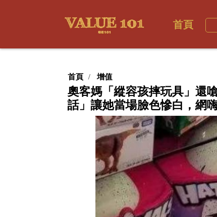
首頁
首頁
增值
奧客媽「縱容孩摔玩具」還
話」讓她當場臉色慘白，網