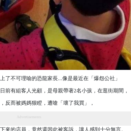
上了不可理喻的恐龍家長...像是最近在「爆怨公社」
日前有組客人光顧，是母親帶著2名小孩，在逛街期間，
，反而被媽媽狠瞪，遭嗆「壞了我買」，
Advertisements
下來的店員，竟然還因此被客訴，讓人感到十分無言。