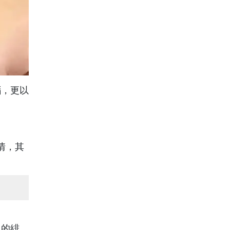
腦，更以
情，其
姐的緋