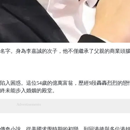
名字。身為李嘉誠的次子，他不僅繼承了父親的商業頭
陷入困惑。這位54歲的億萬富翁，歷經9段轟轟烈烈的戀
終未能步入婚姻的殿堂。
Advertisements
傳奇小說。從美國求學時期的初戀，到回港後與多位港