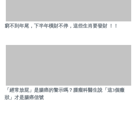
窮不到年尾，下半年橫財不停，這些生肖要發財 ！！
「經常放屁」是腸癌的警示嗎？腫瘤科醫生說「這3個癥
狀」才是腸癌信號