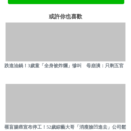
或許你也喜歡
跌進油鍋！3歲童「全身被炸爛」慘叫 母崩潰：只剩五官
罹盲腸癌宣布停工！52歲綜藝大哥「消瘦臉凹進去」公司鬆