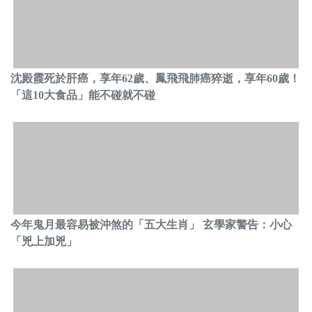
沈殿霞死於肝癌，享年62歲、鳳飛飛肺癌猝逝，享年60歲！
「這10大食品」能不碰就不碰
今年鬼月最容易被沖煞的「五大生肖」 玄學家警告：小心
「兇上加兇」