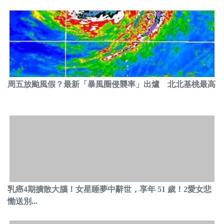
周五放颱風假？最新「暴風圈侵襲率」出爐 北北基桃最高
乳癌4期擴散大腦！女星睡夢中辭世，享年 51 歲！2愛女悲
慟送別...