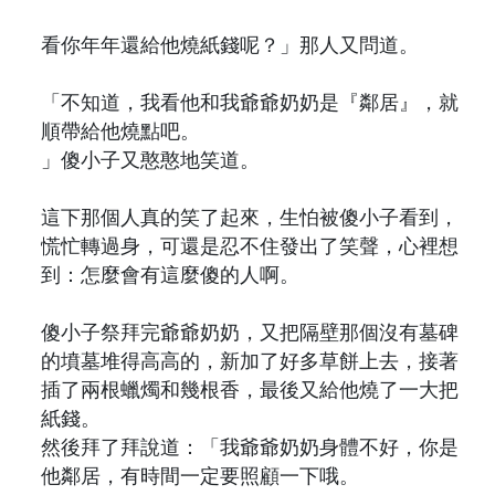
看你年年還給他燒紙錢呢？」那人又問道。
「不知道，我看他和我爺爺奶奶是『鄰居』，就
順帶給他燒點吧。
」傻小子又憨憨地笑道。
這下那個人真的笑了起來，生怕被傻小子看到，
慌忙轉過身，可還是忍不住發出了笑聲，心裡想
到：怎麼會有這麼傻的人啊。
傻小子祭拜完爺爺奶奶，又把隔壁那個沒有墓碑
的墳墓堆得高高的，新加了好多草餅上去，接著
插了兩根蠟燭和幾根香，最後又給他燒了一大把
紙錢。
然後拜了拜說道：「我爺爺奶奶身體不好，你是
他鄰居，有時間一定要照顧一下哦。