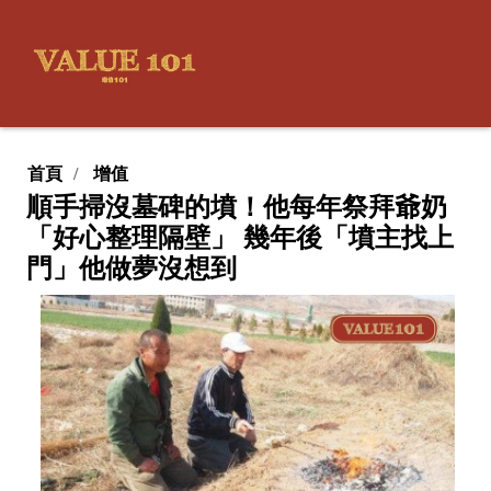
首頁
增值
順手掃沒墓碑的墳！他每年祭拜爺奶
「好心整理隔壁」 幾年後「墳主找上
門」他做夢沒想到