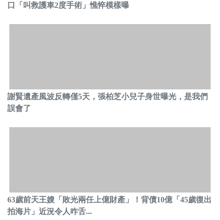
口「叫救護車2度手術」憔悴模樣曝
謝賢遺產風波反轉僅5天，張柏芝小兒子身世曝光，是我們
誤會了
63歲前天王嫂「敗光兩任上億財產」！背債10億「45歲復出
拍海片」近況令人咋舌...