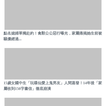
點名媳婦單獨赴約！禽獸公公惡行曝光，家屬痛揭她生前被
騷擾經過...
15歲女國中生「玩碟仙愛上鬼男友」人間蒸發！14年後「家
屬收到150字書信」徹底崩潰