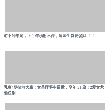
窮不到年尾，下半年橫財不停，這些生肖要發財 ！！
乳癌4期擴散大腦！女星睡夢中辭世，享年 51 歲！2愛女悲
慟送別...