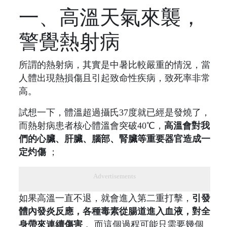
一、高溫天氣來襲，
警覺熱射病
所謂的熱射病，其實是中暑比較嚴重的情況，當
人體出現熱損傷且引起致命性疾病，致死率非常
高。
試想一下，體溫超過攝氏37度就已經是發燒了，
而熱射病患者核心體溫會突破40℃，
高溫會對我
們的心臟、肝臟、腦部、腎臟等重要器官造成一
定灼傷
；
Advertisements
如果高溫一直不退，就會進入第二重打擊，
引發
體內發炎反應，各種毒素從腸道進入血液，對全
身帶來連續傷害
。而這個過程可能只需要幾個