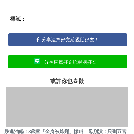
標籤：
分享這篇好文給親朋好友！
分享這篇好文給親朋好友！
或許你也喜歡
跌進油鍋！3歲童「全身被炸爛」慘叫 母崩潰：只剩五官