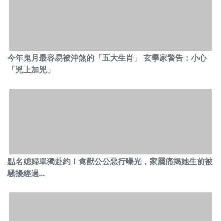
今年鬼月最容易被沖煞的「五大生肖」 玄學家警告：小心
「兇上加兇」
點名媳婦單獨赴約！禽獸公公惡行曝光，家屬痛揭她生前被
騷擾經過...