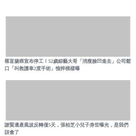
罹盲腸癌宣布停工！52歲綜藝大哥「消瘦臉凹進去」公司鬆
口「叫救護車2度手術」憔悴模樣曝
謝賢遺產風波反轉僅5天，張柏芝小兒子身世曝光，是我們
誤會了