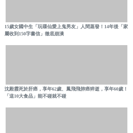
15歲女國中生「玩碟仙愛上鬼男友」人間蒸發！14年後「家
屬收到150字書信」徹底崩潰
沈殿霞死於肝癌，享年62歲、鳳飛飛肺癌猝逝，享年60歲！
「這10大食品」能不碰就不碰