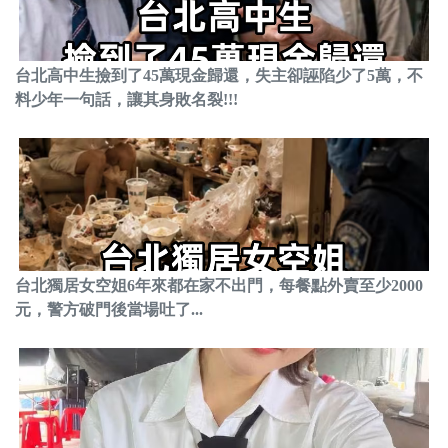
台北高中生撿到了45萬現金歸還，失主卻誣陷少了5萬，不
料少年一句話，讓其身敗名裂!!!
台北獨居女空姐6年來都在家不出門，每餐點外賣至少2000
元，警方破門後當場吐了...