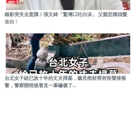
錄影突失去意識！張文綺「驚傳口吐白沫」 父親悲痛頭髮
全白 !
台北女子給已故十年的丈夫掃墓，聽見棺材裡有怪聲後報
警，警察開棺後看見一幕嚇傻了...