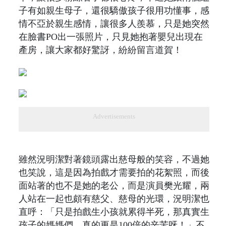
子有如親生母子，還很驕傲孩子很用功懂事，感
情不亞於親生感情，讓很多人羨慕，只是她突然
在臉書PO出一張照片，只見她抱著嬰兒出現在
產房，讓大家都好驚訝，紛紛留言道賀！
Advertisements
雖然況明潔對著鏡頭露出慈母般的笑容，不過她
也笑說，這是因為拍戲才需要拍的花絮照，而後
面站著的也不是她的老公，而是演員樊光耀，兩
人站在一起也頗有慈父、慈母的光環，況明潔也
直呼：「只是拍戲生小孩就累得半死，那真實生
孩子的媽媽們，真的更是100倍的辛苦呀！」不