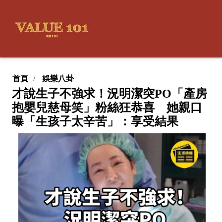
首頁
娛樂八卦
才說生子不強求！況明潔突PO「產房
抱嬰兒慈母笑」粉絲狂恭喜 她親口
曝「生孩子太辛苦」：享受結果