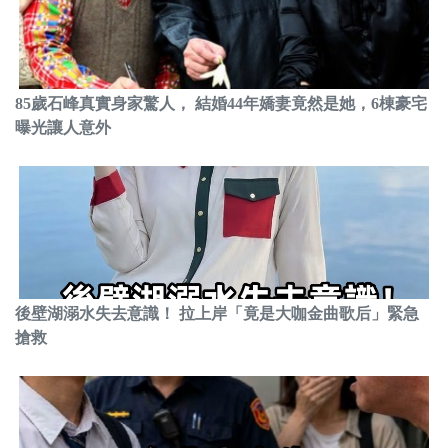
85歲石峰真實身家驚人， 結婚44年嬌妻竟然是她，6棟豪宅
曝光讓人意外
後壁湖溺水失去意識！ 拉上岸「竟是大咖金曲歌后」緊急
搶救