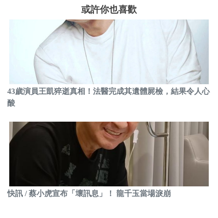
或許你也喜歡
43歲演員王凱猝逝真相！法醫完成其遺體屍檢，結果令人心
酸
快訊 / 蔡小虎宣布「壞訊息」！ 龍千玉當場淚崩