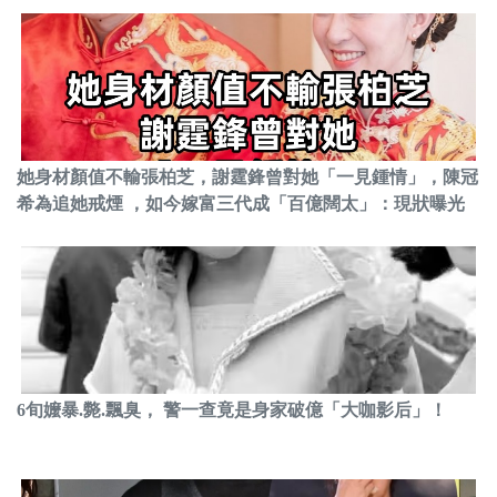
她身材顏值不輸張柏芝，謝霆鋒曾對她「一見鍾情」，陳冠
希為追她戒煙 ，如今嫁富三代成「百億闊太」：現狀曝光
6旬嬤暴.斃.飄臭， 警一查竟是身家破億「大咖影后」！