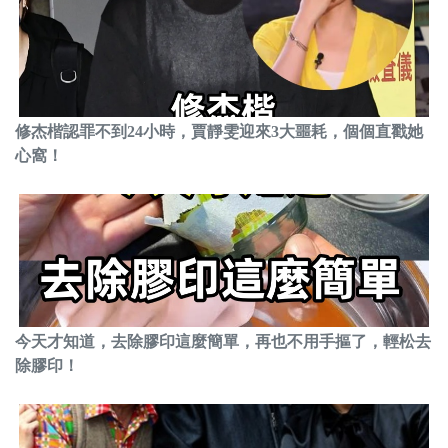
修杰楷認罪不到24小時，賈靜雯迎來3大噩耗，個個直戳她
心窩！
今天才知道，去除膠印這麼簡單，再也不用手摳了，輕松去
除膠印！