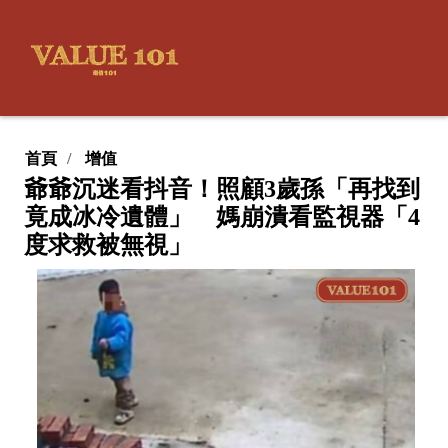
首頁
增值
爺爺沉迷看抖音！照顧3歲孫「再找到
竟成冰冷遺體」 媽崩潰看監視器「4
度求救被無視」