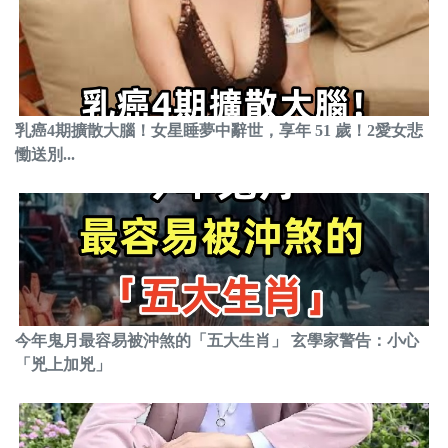
乳癌4期擴散大腦！女星睡夢中辭世，享年 51 歲！2愛女悲
慟送別...
今年鬼月最容易被沖煞的「五大生肖」 玄學家警告：小心
「兇上加兇」