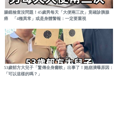
腸鏡檢查沒問題！45歲男每天「大便兩三次」竟確診胰腺
癌 「4種異常」或是身體警報：一定要重視
53歲郁方大兒子「驚傳全身癱軟」出事了！她崩潰曝原因：
「可以這樣的嗎？」