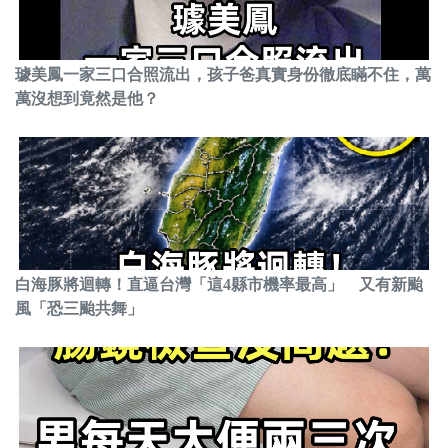
璩美鳳一家三口合照流出，孩子爸真實身份徹底瞞不住，萬
萬沒想到竟然是他？
白海豚將迴轉！直逼台灣「這4縣市機率最高」 又有新颱
風「恐三颱共舞」