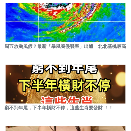
周五放颱風假？最新「暴風圈侵襲率」出爐 北北基桃最高
窮不到年尾，下半年橫財不停，這些生肖要發財 ！！