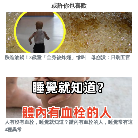
或許你也喜歡
跌進油鍋！3歲童「全身被炸爛」慘叫 母崩潰：只剩五官
人有沒有血栓，睡覺就知道？體內有血栓的人，睡覺常有這
4種異常