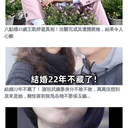
八點檔43歲王凱猝逝真相！法醫完成其遺體屍檢，結果令人
心酸
結婚22年不藏了！ 謝祖武嬌妻身分不敢不敢，萬萬沒想到
原來是她，難怪當初狠甩岳翎不娶張玉嬿...