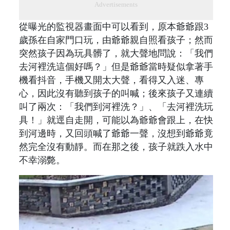
Advertisements
從曝光的監視器畫面中可以看到，原本爺爺跟3
歲孫在自家門口玩，由爺爺親自照看孩子；然而
突然孩子因為玩具髒了，就大聲地問說：「我們
去河裡洗這個好嗎？」但是爺爺當時疑似拿著手
機看抖音，手機又開太大聲，看得又入迷、專
心，因此沒有聽到孩子的叫喊；後來孩子又連續
叫了兩次：「我們到河裡洗？」、「去河裡洗玩
具！」就逕自走開，可能以為爺爺會跟上，在快
到河邊時，又回頭喊了爺爺一聲，沒想到爺爺竟
然完全沒有動靜。而在那之後，孩子就跌入水中
不幸溺斃。