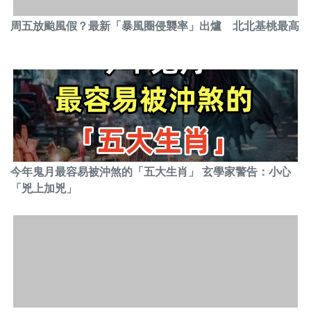
周五放颱風假？最新「暴風圈侵襲率」出爐 北北基桃最高
今年鬼月最容易被沖煞的「五大生肖」 玄學家警告：小心
「兇上加兇」