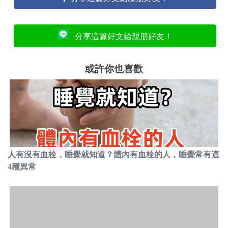
分享這篇好文給親朋好友！
或許你也喜歡
人有沒有血栓，睡覺就知道？體內有血栓的人，睡覺常有這
4種異常