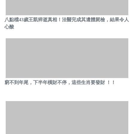
八點檔43歲王凱猝逝真相！法醫完成其遺體屍檢，結果令人
心酸
窮不到年尾，下半年橫財不停，這些生肖要發財 ！！