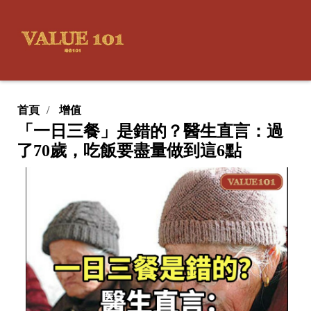
首頁
增值
「一日三餐」是錯的？醫生直言：過
了70歲，吃飯要盡量做到這6點