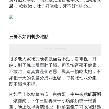
腐
，軟軟嫩，肚子好吸收，牙不好也能吃。
三餐不如四餐少吃點
Advertisements
很多老人家吃完晚餐就坐著不動，看電視、打
盹，到了晚上反而肚子餓。但又怕宵夜不健康，
不敢吃。這其實是個迷思。與其一頓吃太飽，不
如把一天的食量分成四五頓，每餐吃七八分飽，
既不餓也不撐。
例如早上吃點蒸南瓜、白煮蛋，中午來點
紅薯粥
、燉雞肉，下午三點再來一小碗酸奶或一根香
蕉，晚上吃得再清淡些，睡前若餓了可以喝點熱