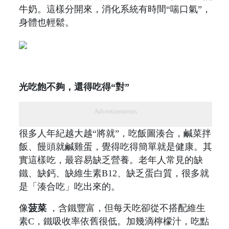
牛奶。這樣分開來，消化系統有時間“喘口氣”，
身體也輕鬆。
光吃飽不夠，還得吃得“對”
Advertisements
很多人年紀越大越“將就”，吃飯圖湊合，鹹菜拌
飯、饅頭就鹹雞蛋，覺得吃得簡單就是健康。其
實這樣吃，最容易缺乏營養。老年人常見的缺
鐵、缺鈣、缺維生素B12、缺乏蛋白質，很多就
是「湊合吃」吃出來的。
像
菠菜
，含鐵豐富，但每天吃卻從不搭配維生
素C，鐵吸收率依舊很低。加幾滴檸檬汁，吃點