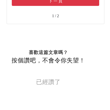
下 一 頁
1 / 2
喜歡這篇文章嗎？
按個讚吧，不會令你失望！
已經讚了