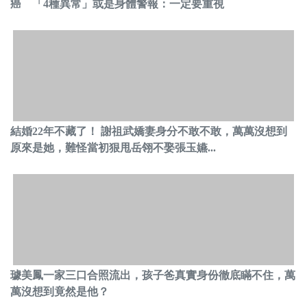
癌 「4種異常」或是身體警報：一定要重視
結婚22年不藏了！ 謝祖武嬌妻身分不敢不敢，萬萬沒想到
原來是她，難怪當初狠甩岳翎不娶張玉嬿...
璩美鳳一家三口合照流出，孩子爸真實身份徹底瞞不住，萬
萬沒想到竟然是他？