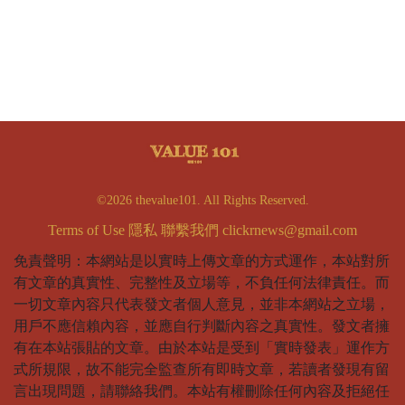
©2026 thevalue101. All Rights Reserved.
Terms of Use
隱私
聯繫我們
clickrnews@gmail.com
免責聲明：本網站是以實時上傳文章的方式運作，本站對所
有文章的真實性、完整性及立場等，不負任何法律責任。而
一切文章內容只代表發文者個人意見，並非本網站之立場，
用戶不應信賴內容，並應自行判斷內容之真實性。發文者擁
有在本站張貼的文章。由於本站是受到「實時發表」運作方
式所規限，故不能完全監查所有即時文章，若讀者發現有留
言出現問題，請聯絡我們。本站有權刪除任何內容及拒絕任