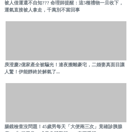
被人借運還不自知??? 命理師提醒：這5種禮物一旦收下，
運氣直接被人拿走，千萬別不當回事
庾澄慶2億家產全被騙光！連夜搬離豪宅，二婚妻真面目讓
人驚！伊能靜終於解氣了...
腸鏡檢查沒問題！45歲男每天「大便兩三次」竟確診胰腺