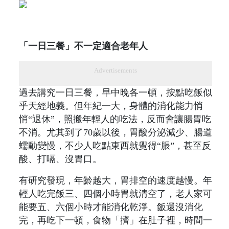
「一日三餐」不一定適合老年人
Advertisements
過去講究一日三餐，早中晚各一頓，按點吃飯似
乎天經地義。但年紀一大，身體的消化能力悄
悄“退休”，照搬年輕人的吃法，反而會讓腸胃吃
不消。尤其到了70歲以後，胃酸分泌減少、腸道
蠕動變慢，不少人吃點東西就覺得“脹”，甚至反
酸、打嗝、沒胃口。
有研究發現，年齡越大，胃排空的速度越慢。年
輕人吃完飯三、四個小時胃就清空了，老人家可
能要五、六個小時才能消化乾淨。飯還沒消化
完，再吃下一頓，食物「擠」在肚子裡，時間一