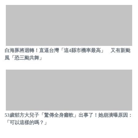
白海豚將迴轉！直逼台灣「這4縣市機率最高」 又有新颱
風「恐三颱共舞」
53歲郁方大兒子「驚傳全身癱軟」出事了！她崩潰曝原因：
「可以這樣的嗎？」