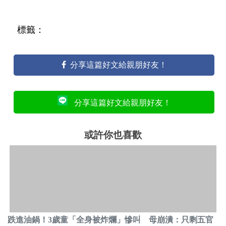
標籤：
分享這篇好文給親朋好友！
分享這篇好文給親朋好友！
或許你也喜歡
跌進油鍋！3歲童「全身被炸爛」慘叫 母崩潰：只剩五官