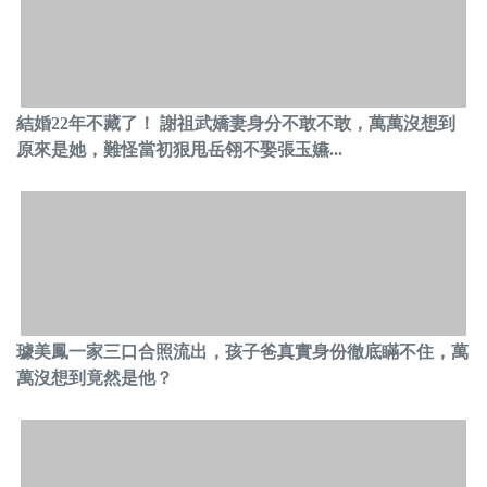
結婚22年不藏了！ 謝祖武嬌妻身分不敢不敢，萬萬沒想到
原來是她，難怪當初狠甩岳翎不娶張玉嬿...
璩美鳳一家三口合照流出，孩子爸真實身份徹底瞞不住，萬
萬沒想到竟然是他？