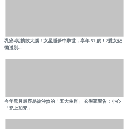
乳癌4期擴散大腦！女星睡夢中辭世，享年 51 歲！2愛女悲
慟送別...
今年鬼月最容易被沖煞的「五大生肖」 玄學家警告：小心
「兇上加兇」