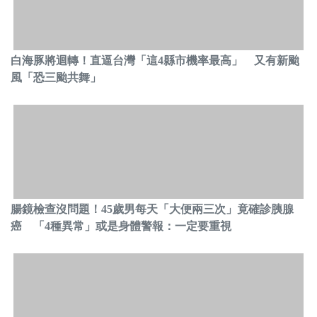
白海豚將迴轉！直逼台灣「這4縣市機率最高」 又有新颱
風「恐三颱共舞」
腸鏡檢查沒問題！45歲男每天「大便兩三次」竟確診胰腺
癌 「4種異常」或是身體警報：一定要重視