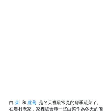
白
菜
和
蘿蔔
是冬天裡最常見的應季蔬菜了。
在農村老家，家裡總會種一些白菜作為冬天的備