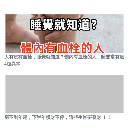
人有沒有血栓，睡覺就知道？體內有血栓的人，睡覺常有這
4種異常
窮不到年尾，下半年橫財不停，這些生肖要發財 ！！