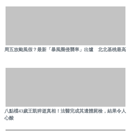
周五放颱風假？最新「暴風圈侵襲率」出爐 北北基桃最高
八點檔43歲王凱猝逝真相！法醫完成其遺體屍檢，結果令人
心酸