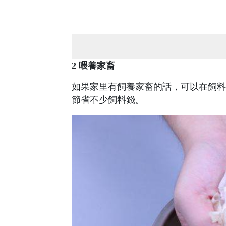
2 喂養家畜
如果家里有飼養家畜的話，可以在飼料
節省不少飼料錢。