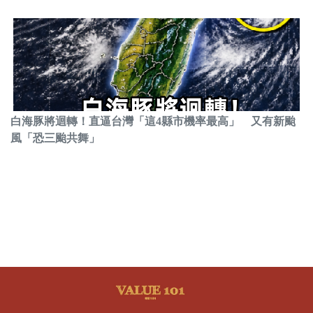
白海豚將迴轉！直逼台灣「這4縣市機率最高」 又有新颱
風「恐三颱共舞」