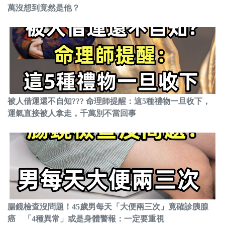
萬沒想到竟然是他？
被人借運還不自知??? 命理師提醒：這5種禮物一旦收下，
運氣直接被人拿走，千萬別不當回事
腸鏡檢查沒問題！45歲男每天「大便兩三次」竟確診胰腺
癌 「4種異常」或是身體警報：一定要重視