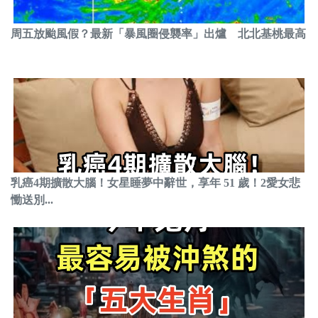
周五放颱風假？最新「暴風圈侵襲率」出爐 北北基桃最高
乳癌4期擴散大腦！女星睡夢中辭世，享年 51 歲！2愛女悲
慟送別...