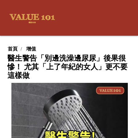
首頁
增值
醫生警告「別邊洗澡邊尿尿」後果很
慘！ 尤其「上了年紀的女人」更不要
這樣做