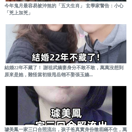
今年鬼月最容易被沖煞的「五大生肖」 玄學家警告：小心
「兇上加兇」
結婚22年不藏了！ 謝祖武嬌妻身分不敢不敢，萬萬沒想到
原來是她，難怪當初狠甩岳翎不娶張玉嬿...
璩美鳳一家三口合照流出，孩子爸真實身份徹底瞞不住，萬