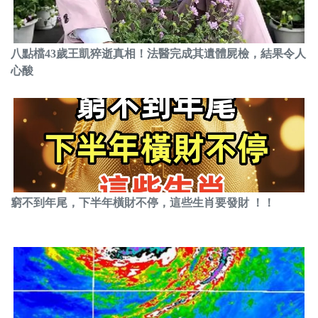
八點檔43歲王凱猝逝真相！法醫完成其遺體屍檢，結果令人
心酸
窮不到年尾，下半年橫財不停，這些生肖要發財 ！！