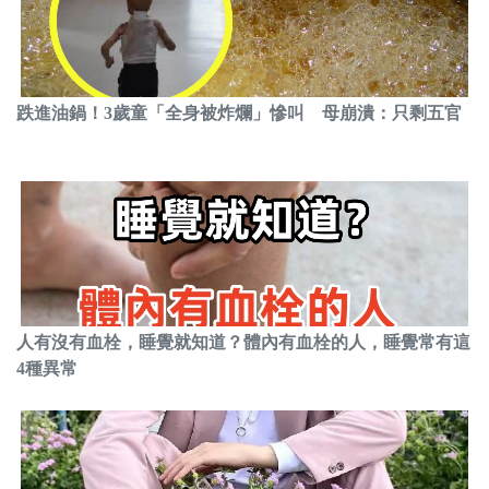
跌進油鍋！3歲童「全身被炸爛」慘叫 母崩潰：只剩五官
人有沒有血栓，睡覺就知道？體內有血栓的人，睡覺常有這
4種異常