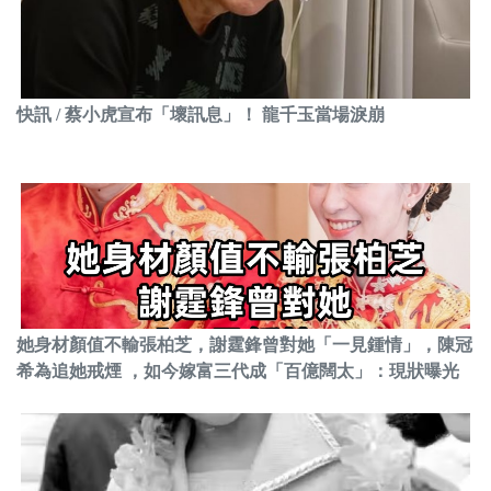
快訊 / 蔡小虎宣布「壞訊息」！ 龍千玉當場淚崩
她身材顏值不輸張柏芝，謝霆鋒曾對她「一見鍾情」，陳冠
希為追她戒煙 ，如今嫁富三代成「百億闊太」：現狀曝光