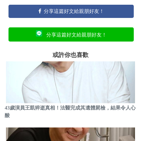
分享這篇好文給親朋好友！
分享這篇好文給親朋好友！
或許你也喜歡
43歲演員王凱猝逝真相！法醫完成其遺體屍檢，結果令人心
酸