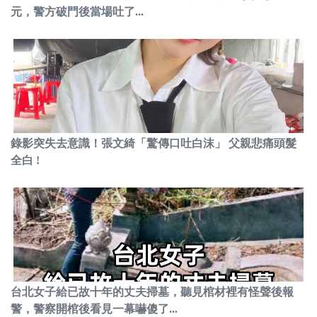
元，警方破門後當場吐了...
錄影突失去意識！張文綺「驚傳口吐白沫」 父親悲痛頭髮
全白 !
台北女子給已故十年的丈夫掃墓，聽見棺材裡有怪聲後報
警，警察開棺後看見一幕嚇傻了...