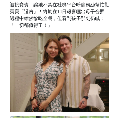
迎接寶寶，讓她不禁在社群平台呼籲粉絲幫忙勸
寶寶「退房」！終於在14日報喜曬出母子合照，
過程中縮然慘吃全餐，但看到孩子那刻仍喊：
「一切都值得了！」