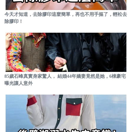
今天才知道，去除膠印這麼簡單，再也不用手摳了，輕松去
除膠印！
85歲石峰真實身家驚人， 結婚44年嬌妻竟然是她，6棟豪宅
曝光讓人意外