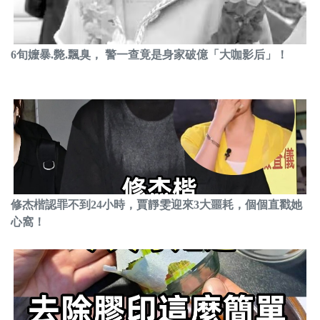
6旬嬤暴.斃.飄臭， 警一查竟是身家破億「大咖影后」！
修杰楷認罪不到24小時，賈靜雯迎來3大噩耗，個個直戳她
心窩！