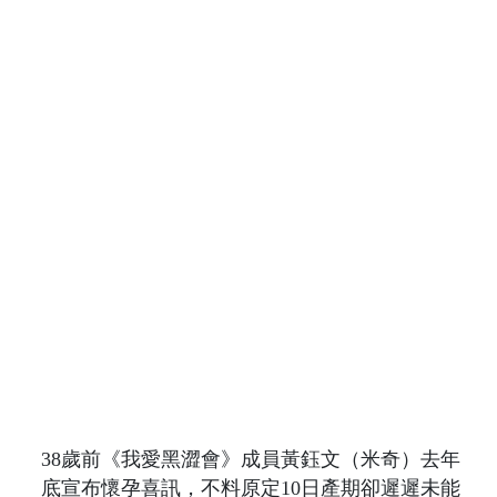
38歲前《我愛黑澀會》成員黃鈺文（米奇）去年
底宣布懷孕喜訊，不料原定10日產期卻遲遲未能