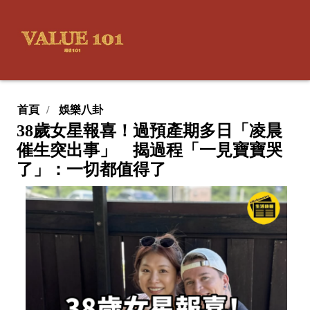
首頁
娛樂八卦
38歲女星報喜！過預產期多日「凌晨
催生突出事」 揭過程「一見寶寶哭
了」：一切都值得了