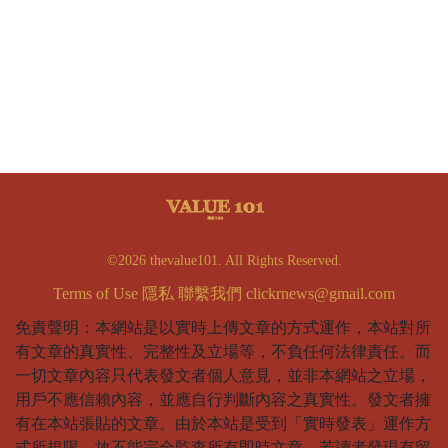
©2026 thevalue101. All Rights Reserved.
Terms of Use
隱私
聯繫我們
clickrnews@gmail.com
免責聲明：本網站是以實時上傳文章的方式運作，本站對所
有文章的真實性、完整性及立場等，不負任何法律責任。而
一切文章內容只代表發文者個人意見，並非本網站之立場，
用戶不應信賴內容，並應自行判斷內容之真實性。發文者擁
有在本站張貼的文章。由於本站是受到「實時發表」運作方
式所規限，故不能完全監查所有即時文章，若讀者發現有留