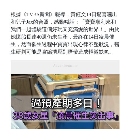
根據《TVBS新聞》報導，黃鈺文14日驚喜曬出
和兒子Jax的合照，感動喊話：「寶寶順利來和
我們一起體驗這個好玩又充滿愛的世界！」由於
她懷胎長達40週仍未生產，最終在14日凌晨催
生，然而催生過程中寶寶出現心律不整狀況，醫
生研判可能是宮縮擠壓到臍帶造成輕微缺氧。
Advertisements