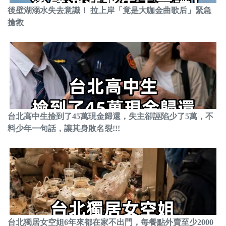
後壁湖溺水失去意識！ 拉上岸「竟是大咖金曲歌后」緊急
搶救
台北高中生撿到了45萬現金歸還，失主卻誣陷少了5萬，不
料少年一句話，讓其身敗名裂!!!
台北獨居女空姐6年來都在家不出門，每餐點外賣至少2000