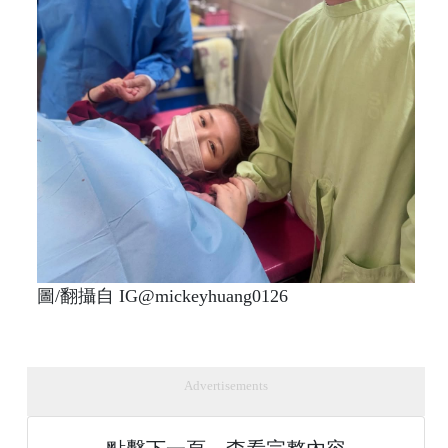
圖/翻攝自 IG@mickeyhuang0126
Advertisements