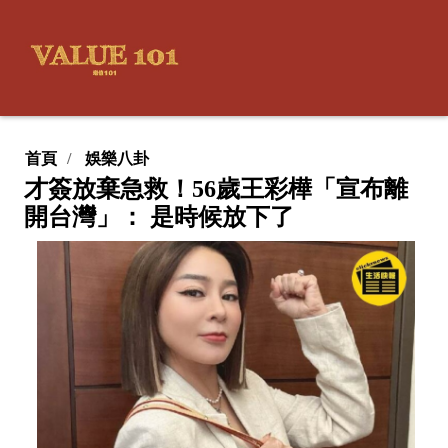
首頁
娛樂八卦
才簽放棄急救！56歲王彩樺「宣布離
開台灣」： 是時候放下了