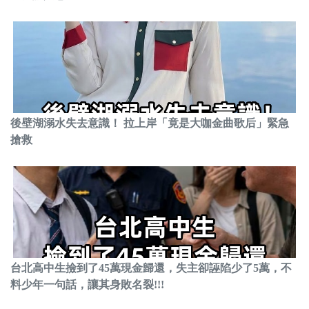
後壁湖溺水失去意識！ 拉上岸「竟是大咖金曲歌后」緊急
搶救
台北高中生撿到了45萬現金歸還，失主卻誣陷少了5萬，不
料少年一句話，讓其身敗名裂!!!