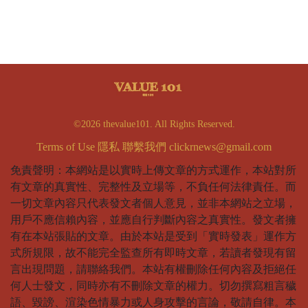
©2026 thevalue101. All Rights Reserved.
Terms of Use
隱私
聯繫我們
clickrnews@gmail.com
免責聲明：本網站是以實時上傳文章的方式運作，本站對所
有文章的真實性、完整性及立場等，不負任何法律責任。而
一切文章內容只代表發文者個人意見，並非本網站之立場，
用戶不應信賴內容，並應自行判斷內容之真實性。發文者擁
有在本站張貼的文章。由於本站是受到「實時發表」運作方
式所規限，故不能完全監查所有即時文章，若讀者發現有留
言出現問題，請聯絡我們。本站有權刪除任何內容及拒絕任
何人士發文，同時亦有不刪除文章的權力。切勿撰寫粗言穢
語、毀謗、渲染色情暴力或人身攻擊的言論，敬請自律。本