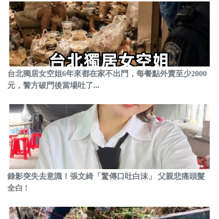
台北獨居女空姐6年來都在家不出門，每餐點外賣至少2000
元，警方破門後當場吐了...
錄影突失去意識！張文綺「驚傳口吐白沫」 父親悲痛頭髮
全白 !