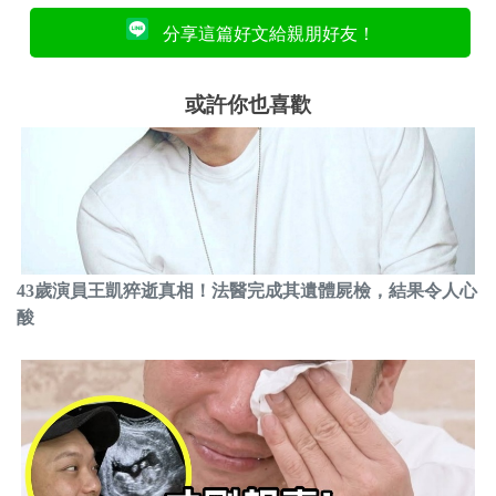
分享這篇好文給親朋好友！
或許你也喜歡
43歲演員王凱猝逝真相！法醫完成其遺體屍檢，結果令人心
酸