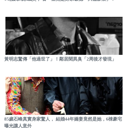
黃明志驚傳「他過世了」！鄰居聞異臭「2周後才發現」
85歲石峰真實身家驚人， 結婚44年嬌妻竟然是她，6棟豪宅
曝光讓人意外