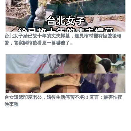
台北女子給已故十年的丈夫掃墓，聽見棺材裡有怪聲後報
警，警察開棺後看見一幕嚇傻了...
台女遠嫁印度老公，婚後生活痛苦不堪!!! 直言：最害怕夜
晚來臨