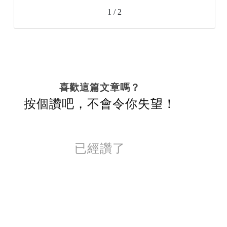
1 / 2
喜歡這篇文章嗎？
按個讚吧，不會令你失望！
已經讚了