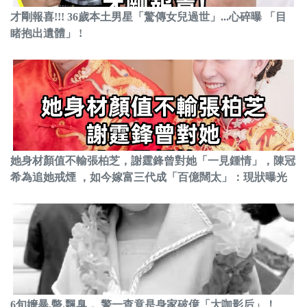
才剛報喜!!! 36歲本土男星「驚傳女兒過世」...心碎曝 「目
睹抱出遺體」 !
她身材顏值不輸張柏芝，謝霆鋒曾對她「一見鍾情」，陳冠
希為追她戒煙 ，如今嫁富三代成「百億闊太」：現狀曝光
6旬嬤暴.斃.飄臭， 警一查竟是身家破億「大咖影后」！