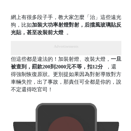
網上有很多段子手，教大家怎麼「治」這些遠光
狗，比如
加裝大功率射燈對射，后擋風玻璃貼反
光貼，甚至改裝前大燈
。
Advertisements
但這些都是違法的！加裝射燈、改裝大燈，
一旦
被查到，罰款200到2000元不等，扣12分
，還
得強制恢復原狀。更別提如果因為對射導致對方
車輛失控，出了事故，那責任可全都是你的，說
不定還得吃官司！