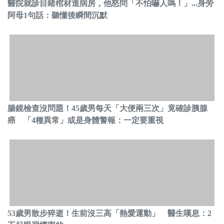
醫院就診目睹棺材進病房，他怒問「不怕嚇人嗎！」...身旁
阿母1句話：聽懂後瞬間沉默
腸鏡檢查沒問題！45歲男每天「大便兩三次」竟確診胰腺
癌 「4種異常」或是身體警報：一定要重視
53歲男散步猝逝！生前沒三高「熱愛運動」 醫生嘆息：2