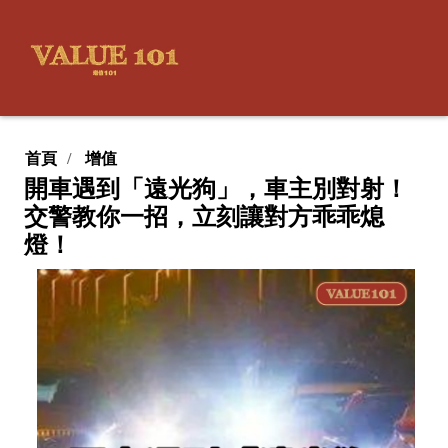
首頁
增值
開車遇到「遠光狗」，車主別對射！
交警教你一招，立刻讓對方乖乖熄
燈！