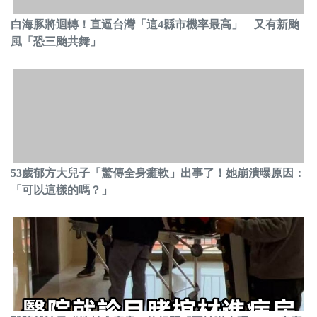
白海豚將迴轉！直逼台灣「這4縣市機率最高」 又有新颱
風「恐三颱共舞」
53歲郁方大兒子「驚傳全身癱軟」出事了！她崩潰曝原因：
「可以這樣的嗎？」