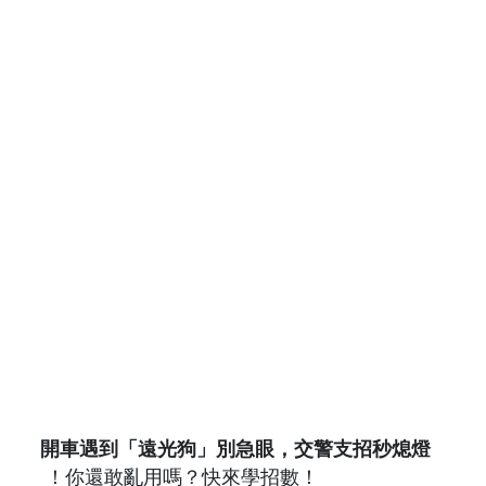
開車遇到「遠光狗」別急眼，交警支招秒熄燈
！你還敢亂用嗎？快來學招數！