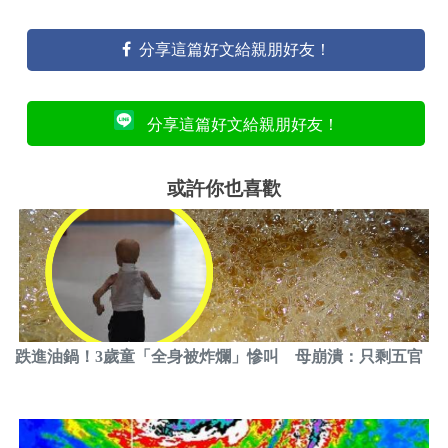
分享這篇好文給親朋好友！
分享這篇好文給親朋好友！
或許你也喜歡
跌進油鍋！3歲童「全身被炸爛」慘叫 母崩潰：只剩五官