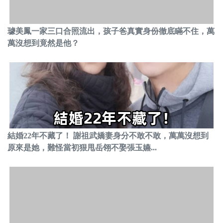
璩美鳳一家三口合照流出，孩子爸真實身份徹底瞞不住，萬
萬沒想到竟然是他？
結婚22年不藏了！ 謝祖武嬌妻身分不敢不敢，萬萬沒想到
原來是她，難怪當初狠甩岳翎不娶張玉嬿...