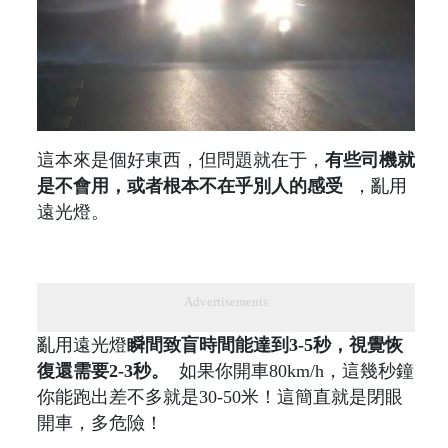
這本來是個好東西，但問題就在于，
有些司機就
是不會用，或者根本不在乎別人的感受
，亂用
遠光燈。
Advertisements
亂用遠光燈
瞬間致盲時間能達到3-5秒，視覺恢
復還需要2-3秒。
如果你開車80km/h，這幾秒鐘
你能跑出差不多就是30-50米！這簡直就是閉眼
開車，多危險！