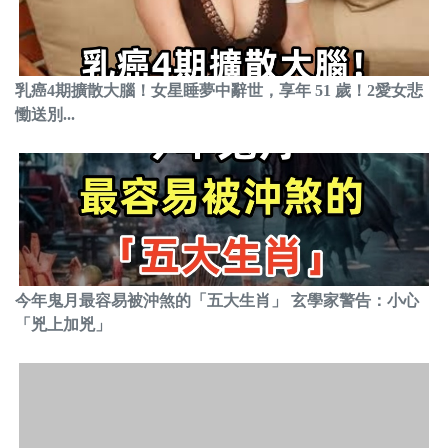
乳癌4期擴散大腦！女星睡夢中辭世，享年 51 歲！2愛女悲
慟送別...
今年鬼月最容易被沖煞的「五大生肖」 玄學家警告：小心
「兇上加兇」