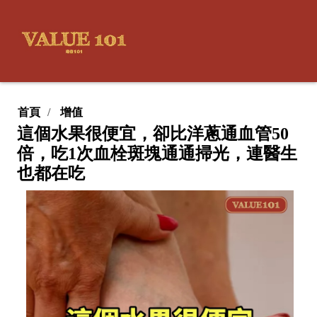
首頁
增值
這個水果很便宜，卻比洋蔥通血管50
倍，吃1次血栓斑塊通通掃光，連醫生
也都在吃