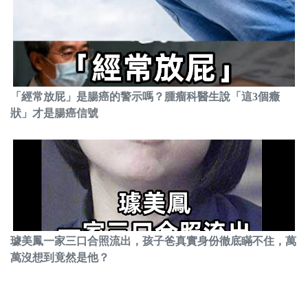
「經常放屁」是腸癌的警示嗎？腫瘤科醫生說「這3個癥
狀」才是腸癌信號
璩美鳳一家三口合照流出，孩子爸真實身份徹底瞞不住，萬
萬沒想到竟然是他？