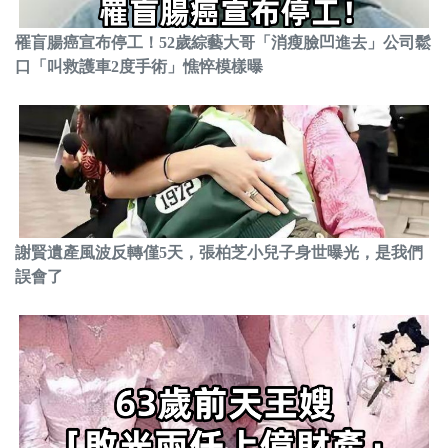
罹盲腸癌宣布停工！52歲綜藝大哥「消瘦臉凹進去」公司鬆
口「叫救護車2度手術」憔悴模樣曝
謝賢遺產風波反轉僅5天，張柏芝小兒子身世曝光，是我們
誤會了