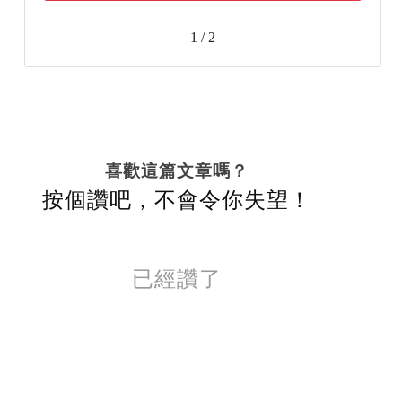
1 / 2
喜歡這篇文章嗎？
按個讚吧，不會令你失望！
已經讚了