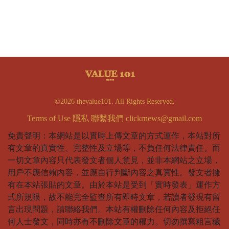
©2026 thevalue101. All Rights Reserved.
Terms of Use
隱私
聯繫我們
clickrnews@gmail.com
免責聲明：本網站是以實時上傳文章的方式運作，本站對所
有文章的真實性、完整性及立場等，不負任何法律責任。而
一切文章內容只代表發文者個人意見，並非本網站之立場，
用戶不應信賴內容，並應自行判斷內容之真實性。發文者擁
有在本站張貼的文章。由於本站是受到「實時發表」運作方
式所規限，故不能完全監查所有即時文章，若讀者發現有留
言出現問題，請聯絡我們。本站有權刪除任何內容及拒絕任
何人士發文，同時亦有不刪除文章的權力。切勿撰寫粗言穢