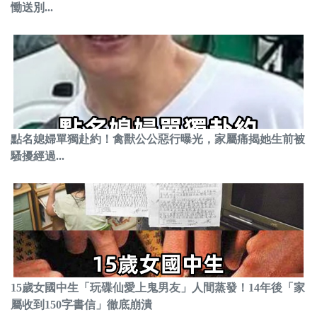
慟送別...
點名媳婦單獨赴約！禽獸公公惡行曝光，家屬痛揭她生前被
騷擾經過...
15歲女國中生「玩碟仙愛上鬼男友」人間蒸發！14年後「家
屬收到150字書信」徹底崩潰