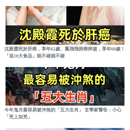
沈殿霞死於肝癌，享年62歲、鳳飛飛肺癌猝逝，享年60歲！
「這10大食品」能不碰就不碰
今年鬼月最容易被沖煞的「五大生肖」 玄學家警告：小心
「兇上加兇」