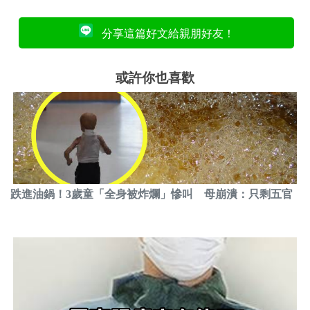
分享這篇好文給親朋好友！
或許你也喜歡
跌進油鍋！3歲童「全身被炸爛」慘叫 母崩潰：只剩五官