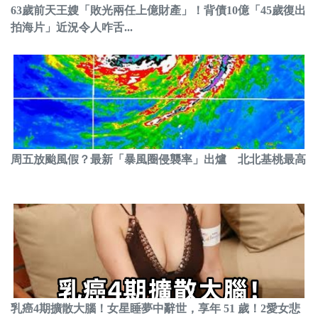
63歲前天王嫂「敗光兩任上億財產」！背債10億「45歲復出
拍海片」近況令人咋舌...
周五放颱風假？最新「暴風圈侵襲率」出爐 北北基桃最高
乳癌4期擴散大腦！女星睡夢中辭世，享年 51 歲！2愛女悲