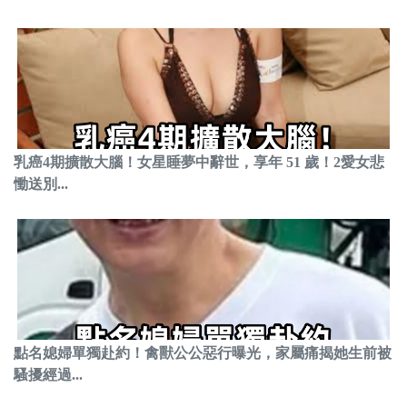
乳癌4期擴散大腦！女星睡夢中辭世，享年 51 歲！2愛女悲
慟送別...
點名媳婦單獨赴約！禽獸公公惡行曝光，家屬痛揭她生前被
騷擾經過...