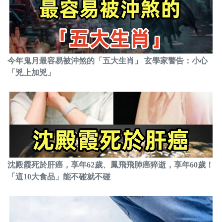
今年鬼月最容易被沖煞的「五大生肖」 玄學家警告：小心
「兇上加兇」
沈殿霞死於肝癌，享年62歲、鳳飛飛肺癌猝逝，享年60歲！
「這10大食品」能不碰就不碰