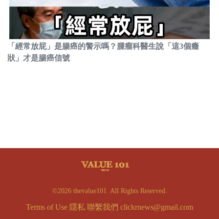
「經常放屁」是腸癌的警示嗎？腫瘤科醫生說「這3個癥
狀」才是腸癌信號
©2026 thevalue101. All Rights Reserved.
Terms of Use
隱私
聯繫我們
clickrnews@gmail.com