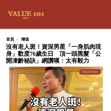
首頁
增值
沒有老人斑！資深男星「一身肌肉現
身」歡度76歲生日 頂一頭黑髮「公
開凍齡秘訣」網讚嘆：太有毅力