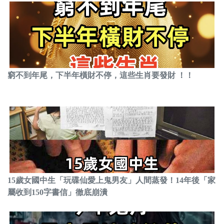
窮不到年尾，下半年橫財不停，這些生肖要發財 ！！
15歲女國中生「玩碟仙愛上鬼男友」人間蒸發！14年後「家
屬收到150字書信」徹底崩潰