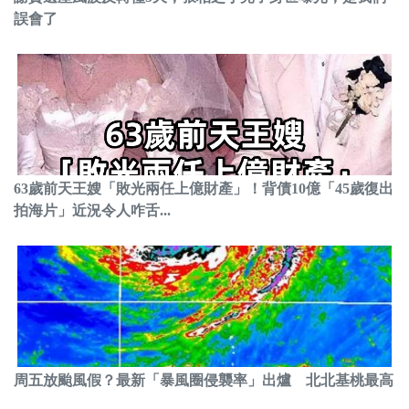
誤會了
63歲前天王嫂「敗光兩任上億財產」！背債10億「45歲復出
拍海片」近況令人咋舌...
周五放颱風假？最新「暴風圈侵襲率」出爐 北北基桃最高