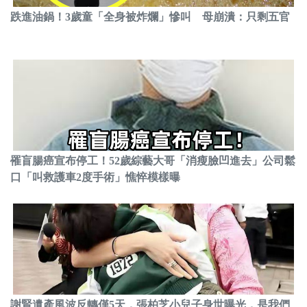
跌進油鍋！3歲童「全身被炸爛」慘叫 母崩潰：只剩五官
罹盲腸癌宣布停工！52歲綜藝大哥「消瘦臉凹進去」公司鬆
口「叫救護車2度手術」憔悴模樣曝
謝賢遺產風波反轉僅5天，張柏芝小兒子身世曝光，是我們