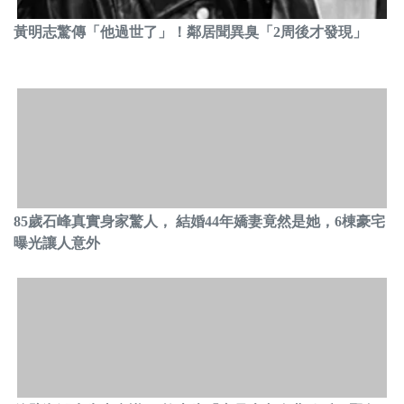
黃明志驚傳「他過世了」！鄰居聞異臭「2周後才發現」
85歲石峰真實身家驚人， 結婚44年嬌妻竟然是她，6棟豪宅
曝光讓人意外