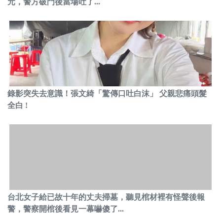
元，警方破門後當場吐了...
錄影突失去意識！張文綺「驚傳口吐白沫」 父親悲痛頭髮
全白 !
台北女子給已故十年的丈夫掃墓，聽見棺材裡有怪聲後報
警，警察開棺後看見一幕嚇傻了...