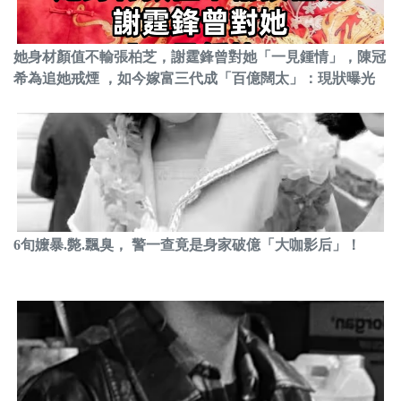
她身材顏值不輸張柏芝，謝霆鋒曾對她「一見鍾情」，陳冠
希為追她戒煙 ，如今嫁富三代成「百億闊太」：現狀曝光
6旬嬤暴.斃.飄臭， 警一查竟是身家破億「大咖影后」！