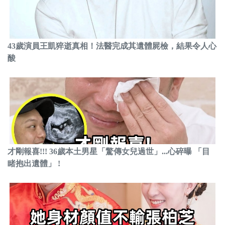
43歲演員王凱猝逝真相！法醫完成其遺體屍檢，結果令人心
酸
才剛報喜!!! 36歲本土男星「驚傳女兒過世」...心碎曝 「目
睹抱出遺體」 !