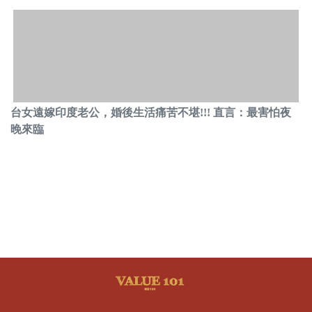
台女遠嫁印度老公，婚後生活痛苦不堪!!! 直言：最害怕夜
晚來臨