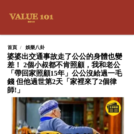
首頁
娛樂八卦
婆婆出交通事故走了公公的身體也變
差！ 2個小叔都不肯照顧，我和老公
「帶回家照顧15年」公公沒給過一毛
錢 但他過世第2天「家裡來了2個律
師!」