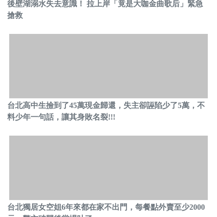
後壁湖溺水失去意識！ 拉上岸「竟是大咖金曲歌后」緊急
搶救
台北高中生撿到了45萬現金歸還，失主卻誣陷少了5萬，不
料少年一句話，讓其身敗名裂!!!
台北獨居女空姐6年來都在家不出門，每餐點外賣至少2000