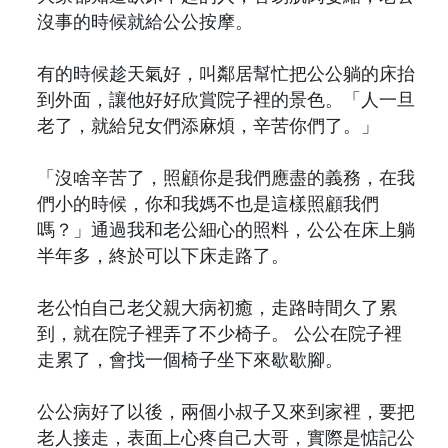
沒事的時候就給公公按摩。
有的時候趁天氣好，叫鄰居幫忙把公公躺的床抬
到外面，讓他好好欣賞院子裡的景色。「人一旦
老了，就給兒女們添麻煩，辛苦你們了。」
「沒啥辛苦了，照顧你是我們應盡的義務，在我
們小的時候，你和我媽不也是這樣照顧我們
嗎？」通過我和老公細心的照料，公公在床上躺
半年多，終於可以下床走路了。
老公怕自己老父親大病初癒，走路時間久了累
到，就在院子裡弄了不少椅子。 公公在院子裡
走累了，會找一個椅子坐下來歇歇腳。
公公病好了以後，兩個小叔子又來到家裡，要把
老人接走，表面上心疼自己大哥，實際是惦記公