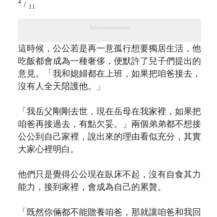
4
/
11
Advertisements
這時候，公公若是再一意孤行想要獨居生活，他
吃飯都會成為一種奢侈，便默許了兒子們提出的
意見。「我和媳婦都在上班，如果把咱爸接去，
沒有人全天陪護他。」
「我岳父剛剛去世，現在岳母在我家裡，如果把
咱爸再接過去，有點欠妥。」兩個弟弟都不想接
公公到自己家裡，說出來的理由看似充分，其實
大家心裡明白。
他們只是覺得公公現在臥床不起，沒有自食其力
能力，接到家裡，會成為自己的累贅。
「既然你倆都不能贍養咱爸，那就讓咱爸和我回