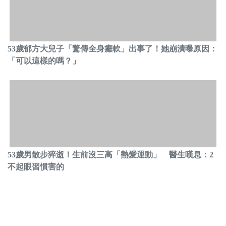
53歲郁方大兒子「驚傳全身癱軟」出事了！她崩潰曝原因：
「可以這樣的嗎？」
53歲男散步猝逝！生前沒三高「熱愛運動」 醫生嘆息：2
不起眼習慣害的