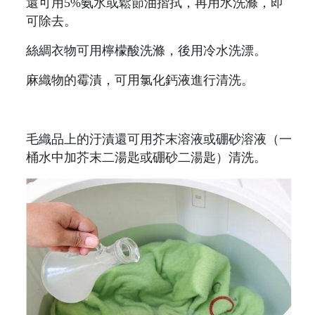
還可用5%氨水或鬆節油揩拭，再用水洗滌，即
可除去。
絲綢衣物可用檸檬酸洗滌，後用冷水洗漂。
麻織物的霉漬，可用氯化鈣液進行清洗。
毛織品上的汙漬還可用芥末溶液或硼砂溶液（一
桶水中加芥末二湯匙或硼砂二湯匙）清洗。