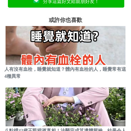
分享這篇好文給親朋好友！
或許你也喜歡
人有沒有血栓，睡覺就知道？體內有血栓的人，睡覺常有這
4種異常
八點檔43歲王凱猝逝真相！法醫完成其遺體屍檢，結果令人