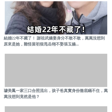
結婚22年不藏了！ 謝祖武嬌妻身分不敢不敢，萬萬沒想到
原來是她，難怪當初狠甩岳翎不娶張玉嬿...
璩美鳳一家三口合照流出，孩子爸真實身份徹底瞞不住，萬
萬沒想到竟然是他？