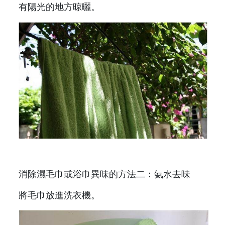
有陽光的地方晾曬。
消除濕毛巾或浴巾異味的方法二：氨水去味
將毛巾放進洗衣機。