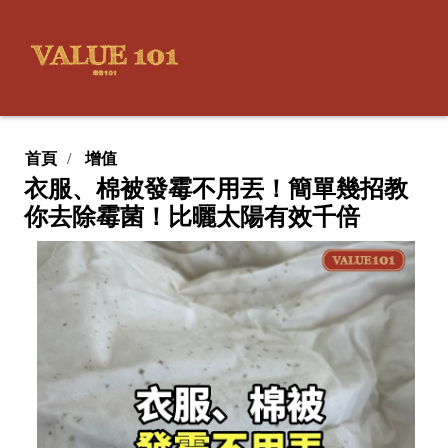
首頁
增值
衣服、棉被發霉不用丟！簡單幾招教
你去除霉菌！比曬太陽有效千倍