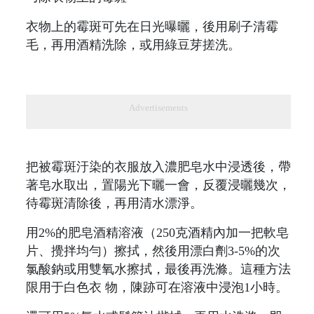
衣物上的霉斑可先在日光曝曬，後用刷子清霉
毛，再用酒精洗除，或用綠豆芽搓洗。
Advertisements
把被霉斑汙染的衣服放入濃肥皂水中浸透後，帶
著皂水取出，置陽光下曬一會，反覆浸曬幾次，
待霉斑清除後，再用清水漂淨。
用2%的肥皂酒精溶液（250克酒精內加一把軟皂
片、攪拌均勻）擦拭，然後用漂白劑3-5%的次
氯酸鈉或用雙氧水擦拭，最後再洗滌。這種方法
限用于白色衣 物，陳跡可在溶液中浸泡1小時。