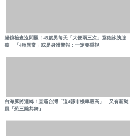
腸鏡檢查沒問題！45歲男每天「大便兩三次」竟確診胰腺
癌 「4種異常」或是身體警報：一定要重視
白海豚將迴轉！直逼台灣「這4縣市機率最高」 又有新颱
風「恐三颱共舞」