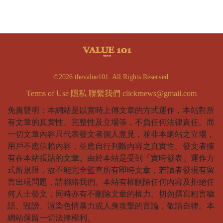
©2026 thevalue101. All Rights Reserved.
Terms of Use
隱私
聯繫我們
clickrnews@gmail.com
免責聲明：本網站是以實時上傳文章的方式運作，本站對所
有文章的真實性、完整性及立場等，不負任何法律責任。而
一切文章內容只代表發文者個人意見，並非本網站之立場，
用戶不應信賴內容，並應自行判斷內容之真實性。發文者擁
有在本站張貼的文章。由於本站是受到「實時發表」運作方
式所規限，故不能完全監查所有即時文章，若讀者發現有留
言出現問題，請聯絡我們。本站有權刪除任何內容及拒絕任
何人士發文，同時亦有不刪除文章的權力。切勿撰寫粗言穢
語、毀謗、渲染色情暴力或人身攻擊的言論，敬請自律。本
網站保留一切法律權利。