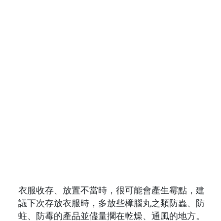
衣服收存、放置不當時，很可能會產生霉點，建
議下次存放衣服時，多放些樟腦丸之類防蟲、防
蛀、防霉的產品並儘量擱在乾燥、通風的地方。