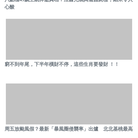
心酸
窮不到年尾，下半年橫財不停，這些生肖要發財 ！！
周五放颱風假？最新「暴風圈侵襲率」出爐 北北基桃最高