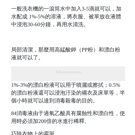
一般洗衣機的一滾筒水中加入3-5滴就可以，加
水配成 1%-5%的溶液，將衣服、被單放在液體
中浸泡30-60分鐘，再用水清洗。
局部清潔，那麼用高錳酸鉀（PP粉）和漂白粉
液就可以了。
Advertisements
1%-3%的漂白粉液可以用于噴灑或擦拭；0.5%
的漂白粉液還可以浸泡汙染的襯衣及床單等，半
個小時就可以達到消毒殺毒的目的。
84消毒液由于過氧乙酸具有腐蝕性和漂白性，使
用時必須加200倍的水進行稀釋。
巧除衣物上的霉斑