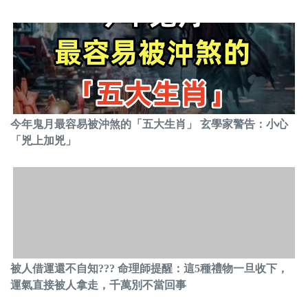
今年鬼月最容易被沖煞的「五大生肖」 玄學家警告：小心
「兇上加兇」
被人借運還不自知??? 命理師提醒：這5種禮物一旦收下，
運氣直接被人拿走，千萬別不當回事