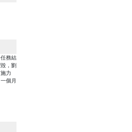
每任務結
砸毀，劉
有施力
了一個月