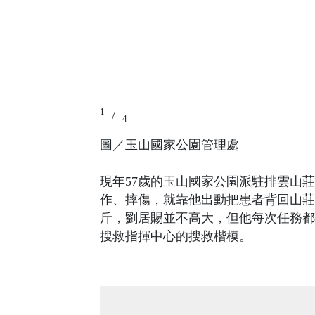
1
/
4
圖／玉山國家公園管理處
現年57歲的玉山國家公園派駐排雲山
作、摔傷，就靠他出動把患者背回山莊
斤，劉居賜並不高大，但他每次任務都
搜救指揮中心的搜救楷模。