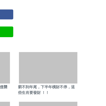
侵襲
窮不到年尾，下半年橫財不停，這
些生肖要發財 ！！