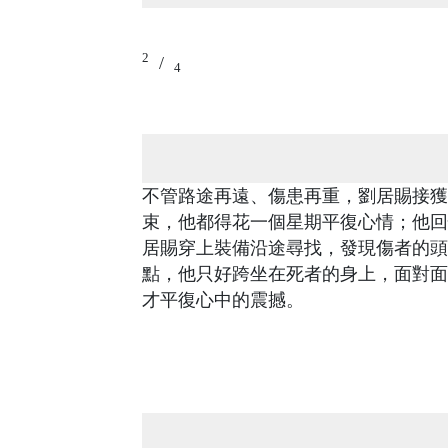
2
/
4
不管路途再遠、傷患再重，劉居賜接獲
束，他都得花一個星期平復心情；他回
居賜穿上裝備沿途尋找，發現傷者的頭
點，他只好跨坐在死者的身上，面對面
才平復心中的震撼。