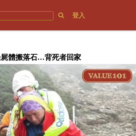
登入
坐屍體搬落石…背死者回家