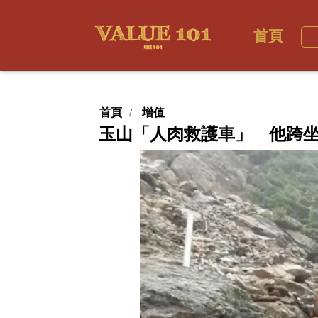
首頁
首頁
增值
玉山「人肉救護車」 他跨