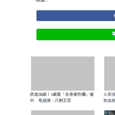
跌進油鍋！3歲童「全身被炸爛」慘
人有
叫 母崩潰：只剩五官
有血