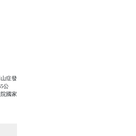
高山症發
5公
政院國家