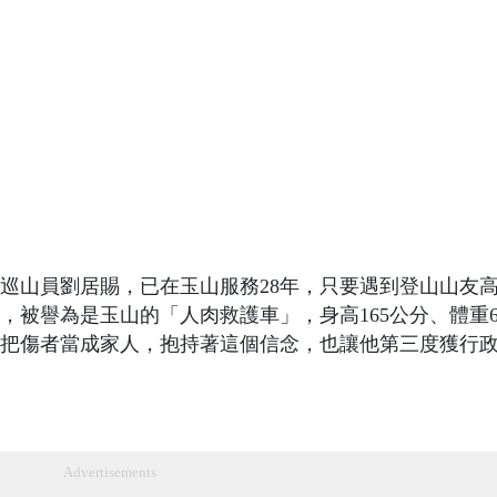
莊巡山員劉居賜，已在玉山服務28年，只要遇到登山山友
，被譽為是玉山的「人肉救護車」，身高165公分、體重6
把傷者當成家人，抱持著這個信念，也讓他第三度獲行
Advertisements