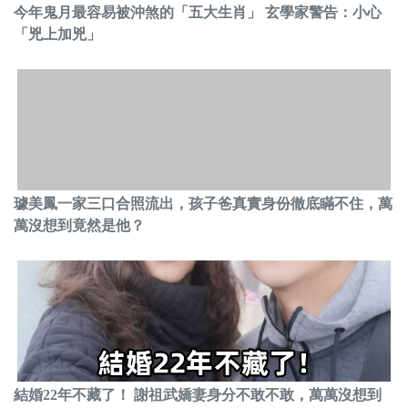
今年鬼月最容易被沖煞的「五大生肖」 玄學家警告：小心
「兇上加兇」
璩美鳳一家三口合照流出，孩子爸真實身份徹底瞞不住，萬
萬沒想到竟然是他？
結婚22年不藏了！ 謝祖武嬌妻身分不敢不敢，萬萬沒想到