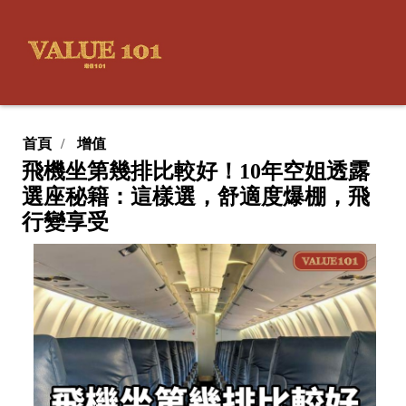
首頁
增值
飛機坐第幾排比較好！10年空姐透露
選座秘籍：這樣選，舒適度爆棚，飛
行變享受