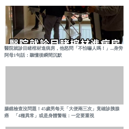
醫院就診目睹棺材進病房，他怒問「不怕嚇人嗎！」...身旁
阿母1句話：聽懂後瞬間沉默
腸鏡檢查沒問題！45歲男每天「大便兩三次」竟確診胰腺
癌 「4種異常」或是身體警報：一定要重視