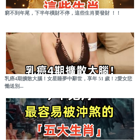
窮不到年尾，下半年橫財不停，這些生肖要發財 ！！
乳癌4期擴散大腦！女星睡夢中辭世，享年 51 歲！2愛女悲
慟送別...