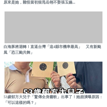
原來是她，難怪當初狠甩岳翎不娶張玉嬿...
白海豚將迴轉！直逼台灣「這4縣市機率最高」 又有新颱
風「恐三颱共舞」
53歲郁方大兒子「驚傳全身癱軟」出事了！她崩潰曝原因：
「可以這樣的嗎？」