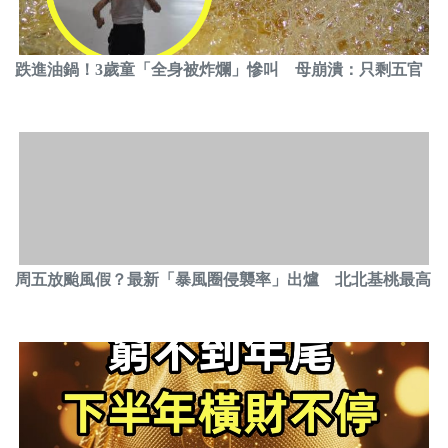
跌進油鍋！3歲童「全身被炸爛」慘叫 母崩潰：只剩五官
周五放颱風假？最新「暴風圈侵襲率」出爐 北北基桃最高