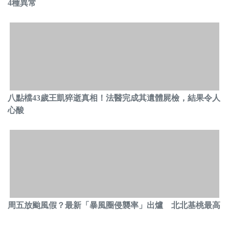
4種異常
八點檔43歲王凱猝逝真相！法醫完成其遺體屍檢，結果令人
心酸
周五放颱風假？最新「暴風圈侵襲率」出爐 北北基桃最高