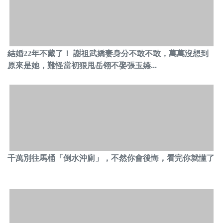
結婚22年不藏了！ 謝祖武嬌妻身分不敢不敢，萬萬沒想到
原來是她，難怪當初狠甩岳翎不娶張玉嬿...
千萬別往馬桶「倒水沖廁」，不然你會後悔，看完你就懂了