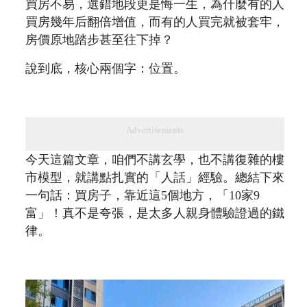
買房不易，選錯地段更是悔一生，為什麼有的人
買房幾年后翻倍增值，而有的人買完就被套牢，
房價原地踏步甚至往下掉？
說到底，核心兩個字：位置。
Advertisements
今天這篇文章，咱們不講玄學，也不講復雜的樓
市模型，就講點扎實的「人話」經驗。總結下來
一句話：買房子，靠近這5個地方，「10家9
富」！真不是夸張，是太多人親身體驗證過的鐵
律。