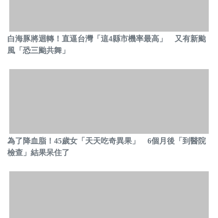
白海豚將迴轉！直逼台灣「這4縣市機率最高」 又有新颱
風「恐三颱共舞」
為了降血脂！45歲女「天天吃奇異果」 6個月後「到醫院
檢查」結果呆住了