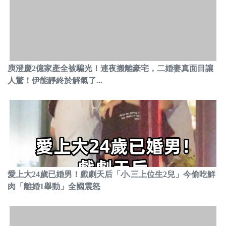
庾澄慶2億家產全被騙光！連夜搬離豪宅，二婚妻真面目讓
人驚！伊能靜終於解氣了...
愛上大24歲已婚男！戲劇天后「小.三上位生2兒」今偷吃鮮
肉「離婚1舉動」全國震怒