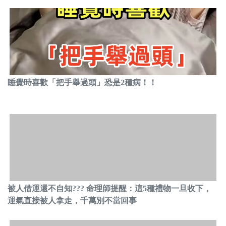
睡覺時喜歡「把手舉過頭」恐是2種病！！
被人借運還不自知??? 命理師提醒：這5種禮物一旦收下，
運氣直接被人拿走，千萬別不當回事