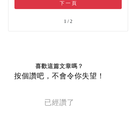
下 一 頁
1 / 2
喜歡這篇文章嗎？
按個讚吧，不會令你失望！
已經讚了