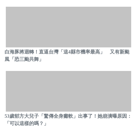
白海豚將迴轉！直逼台灣「這4縣市機率最高」 又有新颱
風「恐三颱共舞」
53歲郁方大兒子「驚傳全身癱軟」出事了！她崩潰曝原因：
「可以這樣的嗎？」