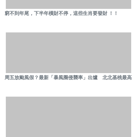
窮不到年尾，下半年橫財不停，這些生肖要發財 ！！
周五放颱風假？最新「暴風圈侵襲率」出爐 北北基桃最高