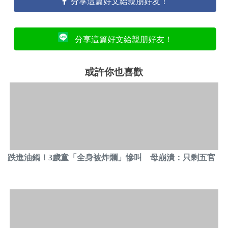
分享這篇好文給親朋好友！
分享這篇好文給親朋好友！
或許你也喜歡
跌進油鍋！3歲童「全身被炸爛」慘叫 母崩潰：只剩五官