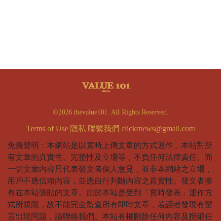
©2026 thevalue101. All Rights Reserved.
Terms of Use
隱私
聯繫我們
clickrnews@gmail.com
免責聲明：本網站是以實時上傳文章的方式運作，本站對所
有文章的真實性、完整性及立場等，不負任何法律責任。而
一切文章內容只代表發文者個人意見，並非本網站之立場，
用戶不應信賴內容，並應自行判斷內容之真實性。發文者擁
有在本站張貼的文章。由於本站是受到「實時發表」運作方
式所規限，故不能完全監查所有即時文章，若讀者發現有留
言出現問題，請聯絡我們。本站有權刪除任何內容及拒絕任