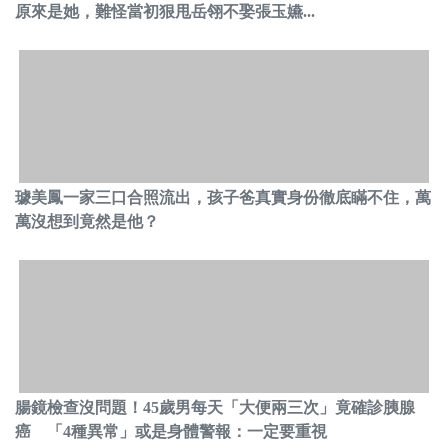
原來是她，難怪當初狠甩岳翎不娶張玉嬿...
璩美鳳一家三口合照流出，孩子爸真實身份徹底瞞不住，萬
萬沒想到竟然是他？
腸鏡檢查沒問題！45歲男每天「大便兩三次」竟確診胰腺
癌 「4種異常」或是身體警報：一定要重視