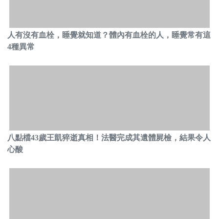
人有沒有血栓，睡覺就知道？體內有血栓的人，睡覺常有這
4種異常
八點檔43歲王凱猝逝真相！法醫完成其遺體屍檢，結果令人
心酸