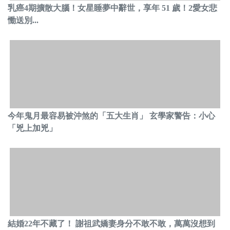
乳癌4期擴散大腦！女星睡夢中辭世，享年 51 歲！2愛女悲
慟送別...
今年鬼月最容易被沖煞的「五大生肖」 玄學家警告：小心
「兇上加兇」
結婚22年不藏了！ 謝祖武嬌妻身分不敢不敢，萬萬沒想到