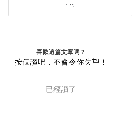
1 / 2
喜歡這篇文章嗎？
按個讚吧，不會令你失望！
已經讚了