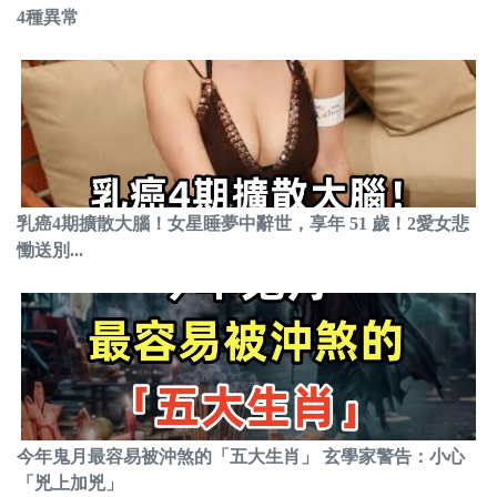
4種異常
乳癌4期擴散大腦！女星睡夢中辭世，享年 51 歲！2愛女悲
慟送別...
今年鬼月最容易被沖煞的「五大生肖」 玄學家警告：小心
「兇上加兇」