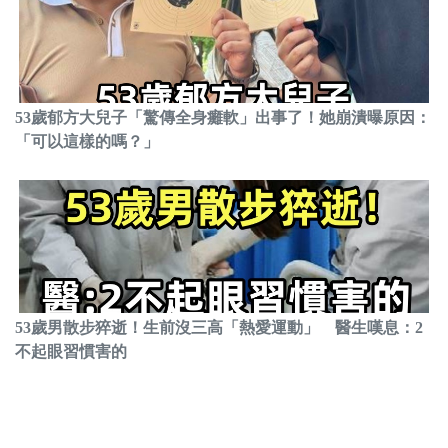
53歲郁方大兒子「驚傳全身癱軟」出事了！她崩潰曝原因：
「可以這樣的嗎？」
53歲男散步猝逝！生前沒三高「熱愛運動」 醫生嘆息：2
不起眼習慣害的