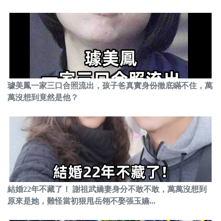
璩美鳳一家三口合照流出，孩子爸真實身份徹底瞞不住，萬
萬沒想到竟然是他？
結婚22年不藏了！ 謝祖武嬌妻身分不敢不敢，萬萬沒想到
原來是她，難怪當初狠甩岳翎不娶張玉嬿...