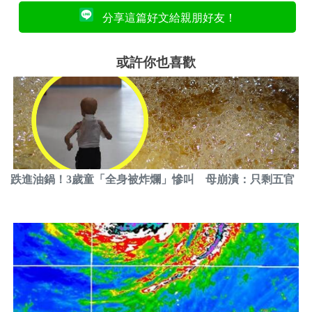
分享這篇好文給親朋好友！
或許你也喜歡
跌進油鍋！3歲童「全身被炸爛」慘叫 母崩潰：只剩五官