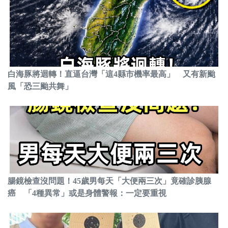
白海豚將迴轉！直逼台灣「這4縣市機率最高」 又有新颱
風「恐三颱共舞」
腸鏡檢查沒問題！45歲男每天「大便兩三次」竟確診胰腺
癌 「4種異常」或是身體警報：一定要重視