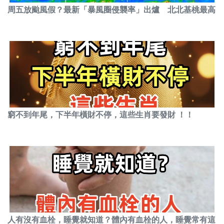
周五放颱風假？最新「暴風圈侵襲率」出爐 北北基桃最高
窮不到年尾，下半年橫財不停，這些生肖要發財 ！！
人有沒有血栓，睡覺就知道？體內有血栓的人，睡覺常有這