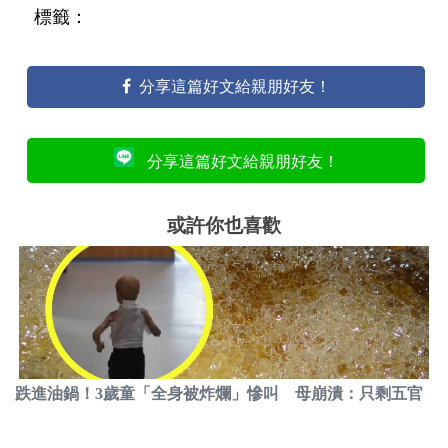
標籤：
分享這篇好文給親朋好友！
分享這篇好文給親朋好友！
或許你也喜歡
跌進油鍋！3歲童「全身被炸爛」慘叫 母崩潰：只剩五官