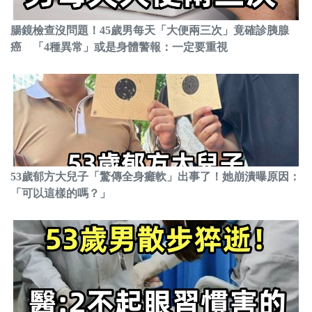
腸鏡檢查沒問題！45歲男每天「大便兩三次」竟確診胰腺
癌 「4種異常」或是身體警報：一定要重視
53歲郁方大兒子「驚傳全身癱軟」出事了！她崩潰曝原因：
「可以這樣的嗎？」