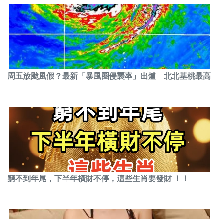
周五放颱風假？最新「暴風圈侵襲率」出爐 北北基桃最高
窮不到年尾，下半年橫財不停，這些生肖要發財 ！！