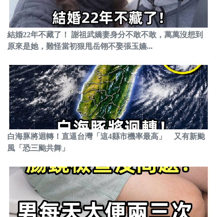
結婚22年不藏了！ 謝祖武嬌妻身分不敢不敢，萬萬沒想到
原來是她，難怪當初狠甩岳翎不娶張玉嬿...
白海豚將迴轉！直逼台灣「這4縣市機率最高」 又有新颱
風「恐三颱共舞」