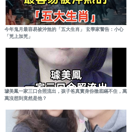
今年鬼月最容易被沖煞的「五大生肖」 玄學家警告：小心
「兇上加兇」
璩美鳳一家三口合照流出，孩子爸真實身份徹底瞞不住，萬
萬沒想到竟然是他？