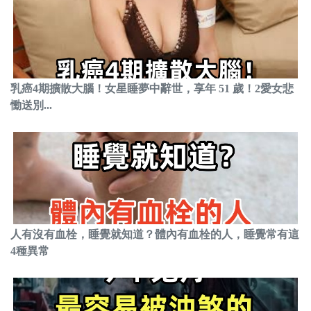
乳癌4期擴散大腦！女星睡夢中辭世，享年 51 歲！2愛女悲
慟送別...
人有沒有血栓，睡覺就知道？體內有血栓的人，睡覺常有這
4種異常