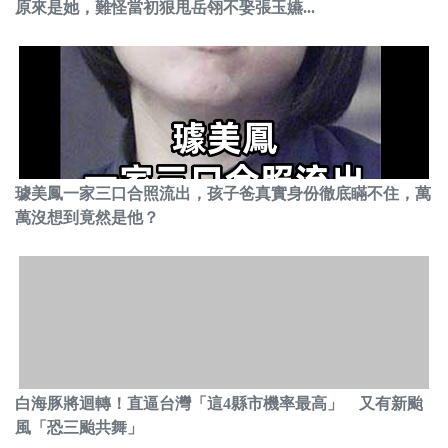
原來是她，難怪當初狠甩岳翎不娶張玉嬿...
璩美鳳一家三口合照流出，孩子爸真實身份徹底瞞不住，萬
萬沒想到竟然是他？
白海豚將迴轉！直逼台灣「這4縣市機率最高」 又有新颱
風「恐三颱共舞」