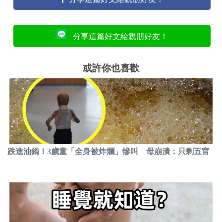
分享這篇好文給親朋好友！
或許你也喜歡
跌進油鍋！3歲童「全身被炸爛」慘叫 母崩潰：只剩五官