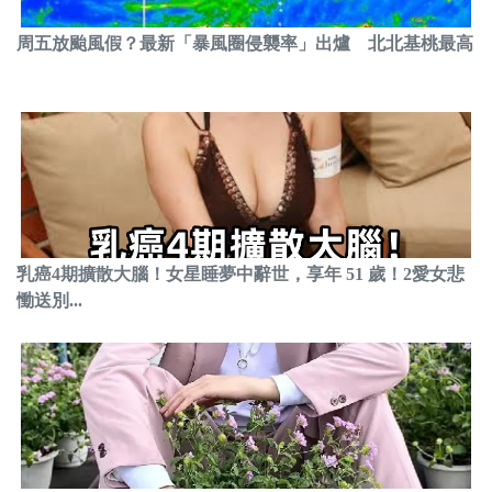
周五放颱風假？最新「暴風圈侵襲率」出爐 北北基桃最高
乳癌4期擴散大腦！女星睡夢中辭世，享年 51 歲！2愛女悲
慟送別...