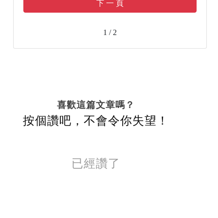
下 一 頁
1 / 2
喜歡這篇文章嗎？
按個讚吧，不會令你失望！
已經讚了