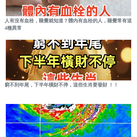
人有沒有血栓，睡覺就知道？體內有血栓的人，睡覺常有這
4種異常
窮不到年尾，下半年橫財不停，這些生肖要發財 ！！