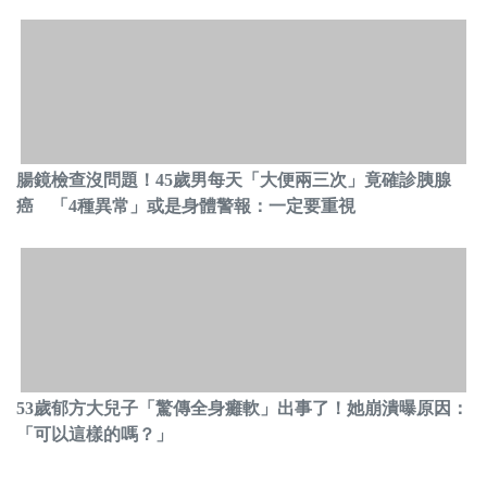
腸鏡檢查沒問題！45歲男每天「大便兩三次」竟確診胰腺
癌 「4種異常」或是身體警報：一定要重視
53歲郁方大兒子「驚傳全身癱軟」出事了！她崩潰曝原因：
「可以這樣的嗎？」