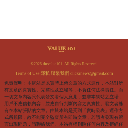
©2026 thevalue101. All Rights Reserved.
Terms of Use
隱私
聯繫我們
clickrnews@gmail.com
免責聲明：本網站是以實時上傳文章的方式運作，本站對所
有文章的真實性、完整性及立場等，不負任何法律責任。而
一切文章內容只代表發文者個人意見，並非本網站之立場，
用戶不應信賴內容，並應自行判斷內容之真實性。發文者擁
有在本站張貼的文章。由於本站是受到「實時發表」運作方
式所規限，故不能完全監查所有即時文章，若讀者發現有留
言出現問題，請聯絡我們。本站有權刪除任何內容及拒絕任