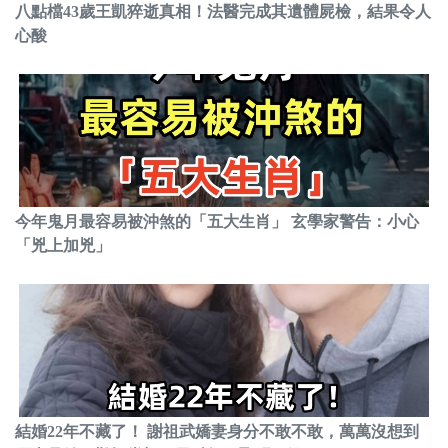
八點檔43歲王凱猝逝真相！法醫完成其遺體屍檢，結果令人
心酸
今年鬼月最容易被沖煞的「五大生肖」 玄學家警告：小心
「兇上加兇」
結婚22年不藏了！ 謝祖武嬌妻身分不敢不敢，萬萬沒想到