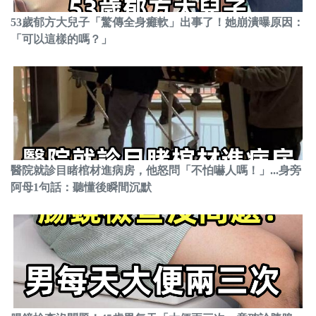
53歲郁方大兒子「驚傳全身癱軟」出事了！她崩潰曝原因：
「可以這樣的嗎？」
醫院就診目睹棺材進病房，他怒問「不怕嚇人嗎！」...身旁
阿母1句話：聽懂後瞬間沉默