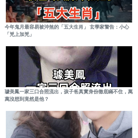
今年鬼月最容易被沖煞的「五大生肖」 玄學家警告：小心
「兇上加兇」
璩美鳳一家三口合照流出，孩子爸真實身份徹底瞞不住，萬
萬沒想到竟然是他？