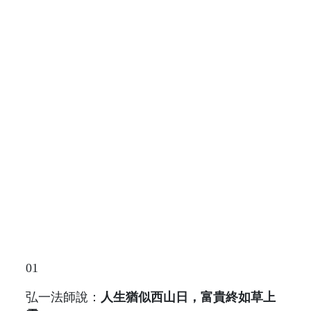
01
弘一法師說：
人生猶似西山日，富貴終如草上