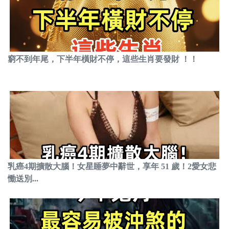
窮不到年尾，下半年橫財不停，這些生肖要發財 ！！
乳癌4期擴散大腦！女星睡夢中辭世，享年 51 歲！2愛女悲
慟送別...