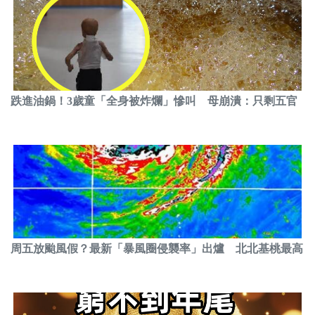
跌進油鍋！3歲童「全身被炸爛」慘叫 母崩潰：只剩五官
周五放颱風假？最新「暴風圈侵襲率」出爐 北北基桃最高