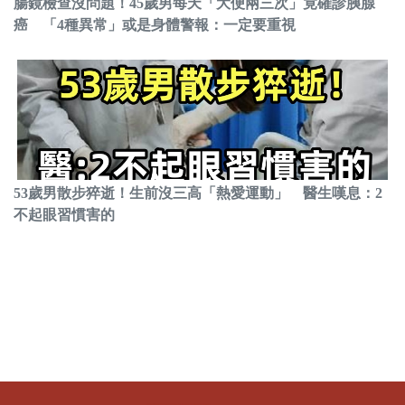
腸鏡檢查沒問題！45歲男每天「大便兩三次」竟確診胰腺
癌 「4種異常」或是身體警報：一定要重視
53歲男散步猝逝！生前沒三高「熱愛運動」 醫生嘆息：2
不起眼習慣害的