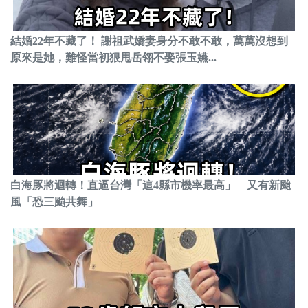
結婚22年不藏了！ 謝祖武嬌妻身分不敢不敢，萬萬沒想到
原來是她，難怪當初狠甩岳翎不娶張玉嬿...
白海豚將迴轉！直逼台灣「這4縣市機率最高」 又有新颱
風「恐三颱共舞」