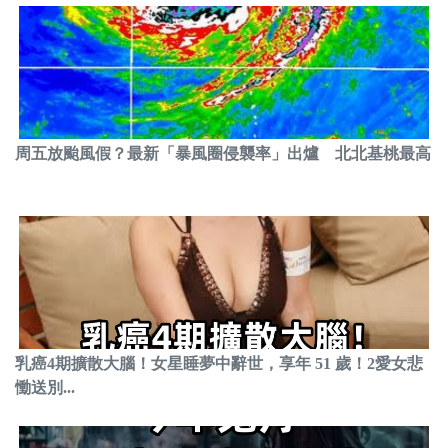
周五放颱風假？最新「暴風圈侵襲率」出爐 北北基桃最高
乳癌4期擴散大腦！女星睡夢中辭世，享年 51 歲！2愛女悲
慟送別...