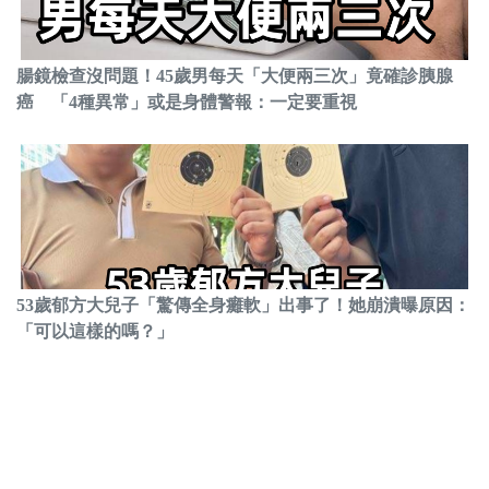
腸鏡檢查沒問題！45歲男每天「大便兩三次」竟確診胰腺
癌 「4種異常」或是身體警報：一定要重視
53歲郁方大兒子「驚傳全身癱軟」出事了！她崩潰曝原因：
「可以這樣的嗎？」