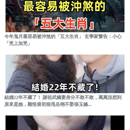
今年鬼月最容易被沖煞的「五大生肖」 玄學家警告：小心
「兇上加兇」
結婚22年不藏了！ 謝祖武嬌妻身分不敢不敢，萬萬沒想到
原來是她，難怪當初狠甩岳翎不娶張玉嬿...