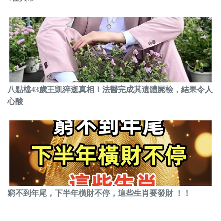
八點檔43歲王凱猝逝真相！法醫完成其遺體屍檢，結果令人
心酸
窮不到年尾，下半年橫財不停，這些生肖要發財 ！！