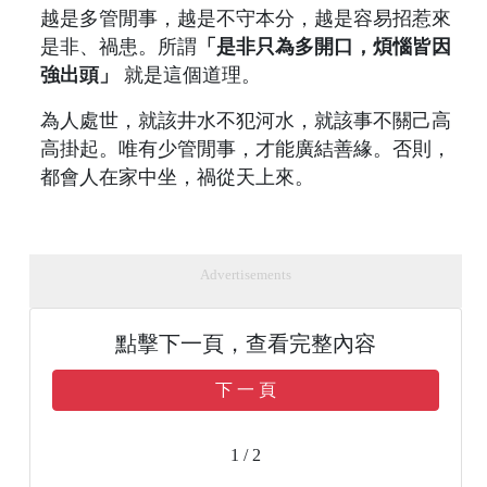
越是多管閒事，越是不守本分，越是容易招惹來
是非、禍患。所謂
「是非只為多開口，煩惱皆因
強出頭」
就是這個道理。
為人處世，就該井水不犯河水，就該事不關己高
高掛起。唯有少管閒事，才能廣結善緣。否則，
都會人在家中坐，禍從天上來。
Advertisements
點擊下一頁，查看完整內容
下 一 頁
1 / 2