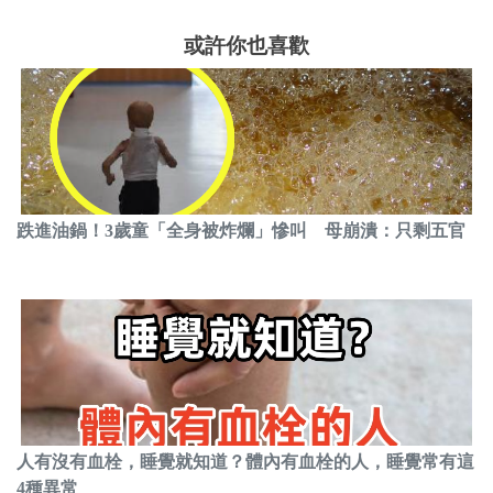
或許你也喜歡
跌進油鍋！3歲童「全身被炸爛」慘叫 母崩潰：只剩五官
人有沒有血栓，睡覺就知道？體內有血栓的人，睡覺常有這
4種異常